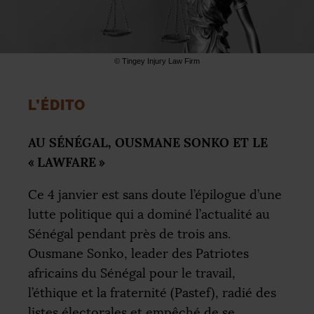
© Tingey Injury Law Firm
L’É
DITO
AU
SÉNÉ
GAL
,
OUSMANE
SONKO
ET
LE
«
LAWFARE
»
Ce 4 janvier est sans doute l’épilogue d’une
lutte politique qui a dominé l’actualité au
Sénégal pendant près de trois ans.
Ousmane Sonko, leader des Patriotes
africains du Sénégal pour le travail,
l’éthique et la fraternité (Pastef), radié des
listes électorales et empêché de se