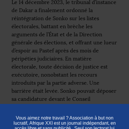
Le 14 décembre 2023, le tribunal d’instance
de Dakar a finalement ordonné la
réintégration de Sonko sur les listes
électorales, battant en brèche les
arguments de l’État et de la Direction
générale des élections, et offrant une lueur
d’espoir au Pastef après des mois de
péripéties judiciaires. En matière
électorale, toute décision de justice est
exécutoire, nonobstant les recours
introduits par la partie adverse. Une
barrière était levée. Sonko pouvait déposer
sa candidature devant le Conseil
constitutionnel avant l’échéance du
26 décembre. La décision de la Cour
suprême du 4 janvier constitue donc une