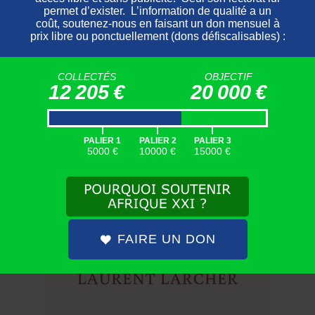
autre barrière aux ambitions
présidentielles de Sonko. Mais le débat est
loin d’être fini : au Sénégal, le droit ne sert
plus que d’instrument dans des combats
COLLECTÉS
OBJECTIF
fondamentalement politiques.
12 205 €
20 000 €
_ _ _ _ _ _ _ _ _ _ _ _ _ _
|
|
|
À
LIRE
PALIER 1
PALIER 2
PALIER 3
5000 €
10000 €
15000 €
LA
FRANCE
ET
LE
GÉ
NOCIDE
DES
TUTSI
⸱
ES
:
PASSER
DE
LA
COL
È
RE
À
LA
PÉ
DAGOGIE
FAIRE UN DON