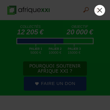
COLLECTÉS
OBJECTIF
12 205 €
20 000 €
|
|
|
PALIER 1
PALIER 2
PALIER 3
5000 €
10000 €
15000 €
FAIRE UN DON