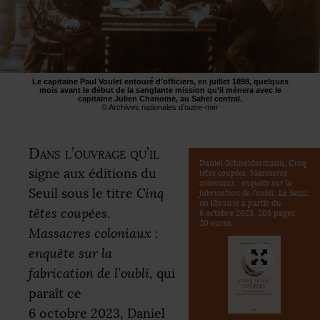
Le capitaine Paul Voulet entouré d’officiers, en juillet 1898, quelques
mois avant le début de la sanglante mission qu’il mènera avec le
capitaine Julien Chanoine, au Sahel central.
© Archives nationales d’outre-mer
Dans l’ouvrage qu’il
Daniel Schneidermann,
Cinq
signe aux éditions du
têtes coupées. Massacres
coloniaux : enquête sur la
Seuil sous le titre
Cinq
fabrication de l’oubli
, Le Seuil,
en librairie à partir du
têtes coupées.
6 octobre 2023, 208 pages,
20 euros.
Massacres coloniaux :
enquête sur la
fabrication de l’oubli
, qui
paraît ce
6 octobre 2023, Daniel