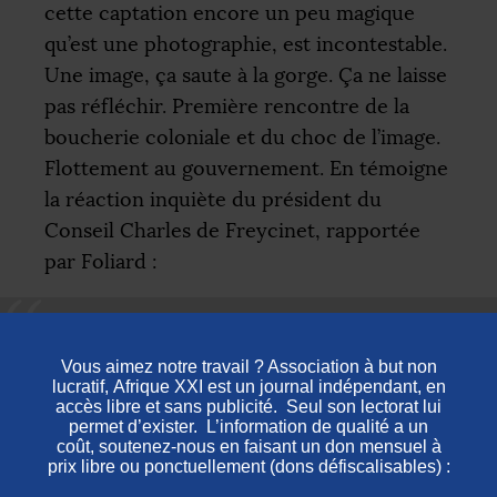
cette captation encore un peu magique
qu’est une photographie, est incontestable.
Une image, ça saute à la gorge. Ça ne laisse
pas réfléchir. Première rencontre de la
boucherie coloniale et du choc de l’image.
Flottement au gouvernement. En témoigne
la réaction inquiète du président du
Conseil Charles de Freycinet, rapportée
par Foliard :
Dès le 10 avril, avant que le numéro de
L’Illustration
incriminé ne paraisse, un
télégramme est envoyé de Paris à Saint-Louis
du Sénégal pour tenter de comprendre
comment les images sont arrivées jusqu’à
L’Illustration
. Rédigée à l’initiative du sous-
secrétariat aux colonies, une note de l’agence