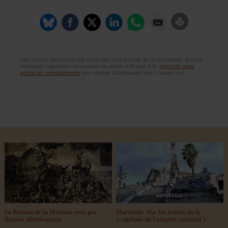
Les articles présentés sur notre site sont soumis au droit d’auteur. Si vous
souhaitez reproduire ou traduire un article d’Afrique XXI,
merci de nous
contacter préalablement
pour obtenir l’autorisation de(s) auteur.e.s.
REPORTAGE
Le Radeau de la Méduse revu par
Marseille. Sur les traces de la
Roméo Mivekannin
«
capitale de l’empire colonial
»