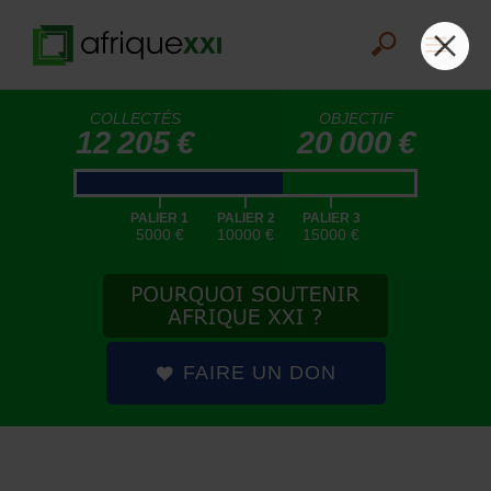
COLLECTÉS
OBJECTIF
12 205 €
20 000 €
|
|
|
PALIER 1
PALIER 2
PALIER 3
5000 €
10000 €
15000 €
FAIRE UN DON