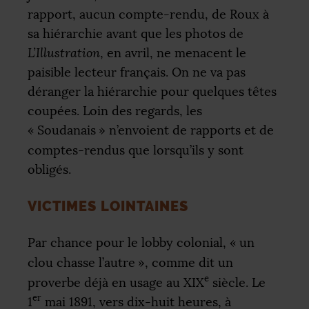
rapport, aucun compte-rendu, de Roux à
sa hiérarchie avant que les photos de
L’Illustration
, en avril, ne menacent le
paisible lecteur français. On ne va pas
déranger la hiérarchie pour quelques têtes
coupées. Loin des regards, les
«
Soudanais
» n’envoient de rapports et de
comptes-rendus que lorsqu’ils y sont
obligés.
VICTIMES LOINTAINES
Par chance pour le lobby colonial, «
un
clou chasse l’autre
», comme dit un
e
proverbe déjà en usage au
XIX
siècle. Le
er
1
mai 1891, vers dix-huit heures, à