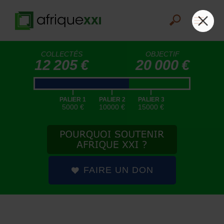
COLLECTÉS
OBJECTIF
12 205 €
20 000 €
|
|
|
PALIER 1
PALIER 2
PALIER 3
5000 €
10000 €
15000 €
FAIRE UN DON