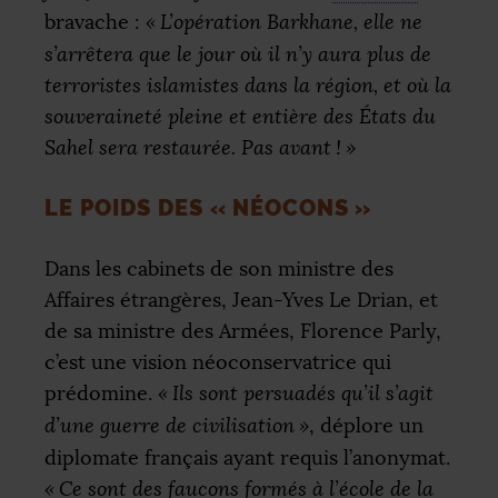
bravache :
«
L’opération Barkhane, elle ne
s’arrêtera que le jour où il n’y aura plus de
terroristes islamistes dans la région, et où la
souveraineté pleine et entière des États du
Sahel sera restaurée. Pas avant
!
»
LE POIDS DES «
NÉOCONS
»
Dans les cabinets de son ministre des
Affaires étrangères, Jean-Yves Le Drian, et
de sa ministre des Armées, Florence Parly,
c’est une vision néoconservatrice qui
prédomine.
«
Ils sont persuadés qu’il s’agit
d’une guerre de civilisation
»
, déplore un
diplomate français ayant requis l’anonymat.
«
Ce sont des faucons formés à l’école de la