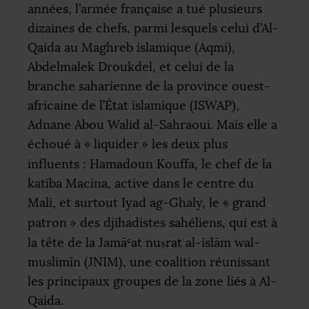
années, l’armée française a tué plusieurs
dizaines de chefs, parmi lesquels celui d’Al-
Qaida au Maghreb islamique (Aqmi),
Abdelmalek Droukdel, et celui de la
branche saharienne de la province ouest-
africaine de l’État islamique (
ISWAP
),
Adnane Abou Walid al-Sahraoui. Mais elle a
échoué à «
liquider
» les deux plus
influents : Hamadoun Kouffa, le chef de la
katiba Macina, active dans le centre du
Mali, et surtout Iyad ag-Ghaly, le «
grand
patron
» des djihadistes sahéliens, qui est à
la tête de la Jamāʿat nuṣrat al-islām wal-
muslimīn (
JNIM
), une coalition réunissant
les principaux groupes de la zone liés à Al-
Qaida.