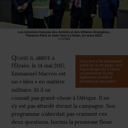
Les ministres français des Armées et des Affaires étrangères,
Florence Parly et Jean-Yves Le Drian, en mars 2022.
©
OTAN
Quand il arrive à
Cet article a été initialement
l’Élysée, le 14 mai 2017,
publié sur le site
Basta
!
, avec
lequel Afrique
XXI
a conclu
Emmanuel Macron est
un partenariat. Il a été
légèrement modifié et
un «
bleu
» en matière
actualisé par son auteur.
militaire. Et il ne
connaît pas grand-chose à l’Afrique. Il ne
s’y est pas attardé durant la campagne. Son
programme n’abordait pas vraiment ces
deux questions, hormis la promesse floue