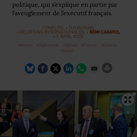
politique, qui s’explique en partie par
l’aveuglement de l’exécutif français.
CONFLITS
>
DJIHADISME
>
RELATIONS INTERNATIONALES
>
RÉMI CARAYOL
> 5 AVRIL 2022
Armée
Diplomatie
Djihad
France
Guerre
Sahel