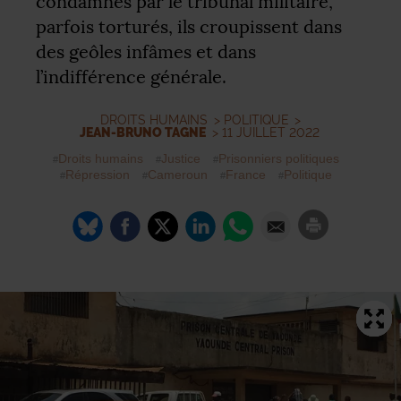
condamnés par le tribunal militaire,
parfois torturés, ils croupissent dans
des geôles infâmes et dans
l’indifférence générale.
DROITS HUMAINS
>
POLITIQUE
>
JEAN-BRUNO TAGNE
> 11 JUILLET 2022
Droits humains
Justice
Prisonniers politiques
Répression
Cameroun
France
Politique