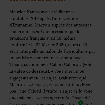
Maurice Kamto avait été libéré le
5 octobre 2019 après l’intervention
d’Emmanuel Macron auprès des autorités
camerounaises. Une pression que le
président français avait lui-même
confirmée le 22 février 2020, alors qu’il
était interpellé au Salon de l’agriculture par
un activiste camerounais, Abdoulaye
(voir
Thiam, surnommé «
Calibri Calibro
»
la vidéo ci-dessous)
.
«
Vous savez mon
engagement sur ce sujet
, avait rétorqué
Macron.
J’ai mis la pression sur Paul Biya
pour que d’abord il traite le sujet de la zone
anglophone et de ses opposants. J’avais dit :
3
“Je ne veux pas qu’on se voie à Lyon
tant