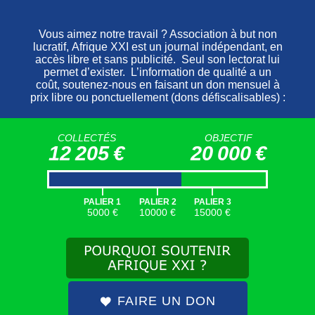
SOUTENEZ AFRIQUE XXI
AFRIQUE XXI EST UN MÉDIA
GRATUIT ET SANS PUBLICITÉ
.
VOUS POUVEZ
NOUS SOUTENIR
EN FAISANT
UN DON
DÉFISCALISÉ
.
FAIRE UN DON
COLLECTÉS
OBJECTIF
12 205 €
20 000 €
Une semaine avant les marches du
22 septembre 2020, le
MRC
avait rendu
|
|
|
public un document intitulé «
Le code du
PALIER 1
PALIER 2
PALIER 3
5000 €
10000 €
15000 €
marcheur pacifique, patriote et
républicain
», et signé de son président. Ce
texte de deux pages précisait d’abord que
la marche projetée était conforme à la
Constitution et aux accords et traités
FAIRE UN DON
internationaux auxquels le Cameroun est