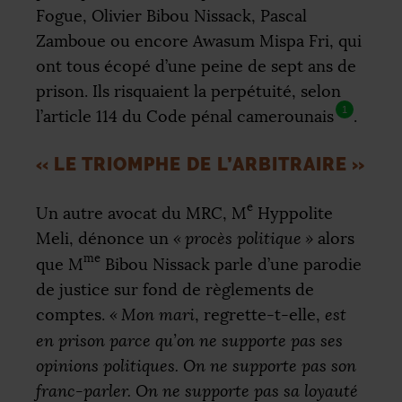
Fogue, Olivier Bibou Nissack, Pascal
Zamboue ou encore Awasum Mispa Fri, qui
ont tous écopé d’une peine de sept ans de
prison. Ils risquaient la perpétuité, selon
1
l’article 114 du Code pénal camerounais
.
«
LE TRIOMPHE DE L’ARBITRAIRE
»
e
Un autre avocat du
MRC
, M
Hyppolite
Meli, dénonce un
«
procès politique
»
alors
me
que M
Bibou Nissack parle d’une parodie
de justice sur fond de règlements de
comptes.
«
Mon mari
, regrette-t-elle,
est
en prison parce qu’on ne supporte pas ses
opinions politiques. On ne supporte pas son
franc-parler. On ne supporte pas sa loyauté