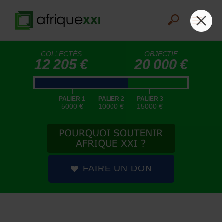
COLLECTÉS
OBJECTIF
12 205 €
20 000 €
|
|
|
PALIER 1
PALIER 2
PALIER 3
5000 €
10000 €
15000 €
FAIRE UN DON