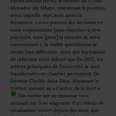
Futurs Médias (
RFM
), le recteur de l’Ucad,
Ahmadou Aly Mbaye, maintenait la position
selon laquelle, sept mois après la
fermeture,
«
nous prenons des décisions en
toute responsabilité
[sans chercher à]
être
populaire, mais
[pour]
la sécurité de notre
communauté
»
, la réalité quotidienne se
révèle bien différente. Alors que les travaux
de réfection n’ont débuté que fin 2023, les
artères principales de l’université se sont
transformées en chantier permanent. De
l’avenue Cheikh-Anta-Diop, dépassant le
trottoir menant au «
Couloir de la mort
»
7
, l’on tombe sur un immense trou
donnant sur l’eau stagnante d’un réseau de
canalisation ouvert depuis des mois, que