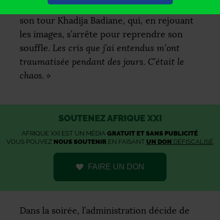
l’hôpital était plein à craquer
, témoigne à
son tour Khadija Badiane, qui, en rejouant
les images, s’arrête pour reprendre son
souffle.
Les cris que j’ai entendus m’ont
traumatisée pendant des jours. C’était le
chaos.
»
SOUTENEZ AFRIQUE XXI
AFRIQUE XXI EST UN MÉDIA
GRATUIT ET SANS PUBLICITÉ
.
VOUS POUVEZ
NOUS SOUTENIR
EN FAISANT
UN DON
DÉFISCALISÉ
.
FAIRE UN DON
Dans la soirée, l’administration décide de