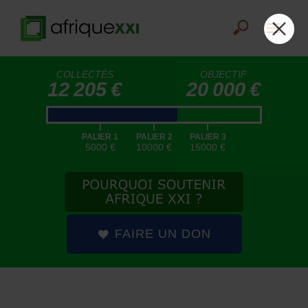
COLLECTÉS
OBJECTIF
12 205 €
20 000 €
|
|
|
PALIER 1
PALIER 2
PALIER 3
5000 €
10000 €
15000 €
FAIRE UN DON