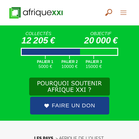
COLLECTÉS
OBJECTIF
12 205 €
20 000 €
|
|
|
PALIER 1
PALIER 2
PALIER 3
5000 €
10000 €
15000 €
FAIRE UN DON
LES PAYS
>
AFRIQUE DE L’OUEST