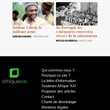
Au Portugal, les
Amílcar Cabral, le
«
mémoires enterrées
militant armé
vives
» de la colonisation
SAÏD BOUAMAMA
· JANVIER 2023
NICOLE GUARDIOLA
· MARS 2022
Qui sommes-nous
?
Pourquoi ce site
?
La lettre d’information
Soutenez Afrique
XXI
Proposer des articles
Contact
Charte de déontologie
Mentions légales