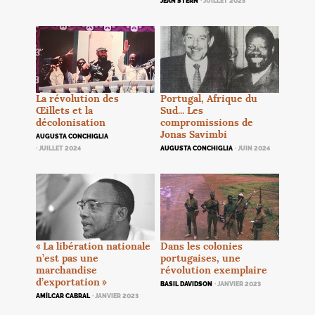
JEAN STERN
· JUILLET 2025
La révolution des
Portugal, Afrique du
Œillets et la
Sud... Les
décolonisation
compromissions de
Jonas Savimbi
AUGUSTA CONCHIGLIA
· JUILLET 2024
AUGUSTA CONCHIGLIA
· JUIN 2024
«
La libération nationale
Dans les colonies
n’est pas une
portugaises, une
marchandise
révolution exemplaire
d’exportation
»
BASIL DAVIDSON
· JANVIER 2023
AMÍLCAR CABRAL
· JANVIER 2023