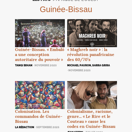
Guinée-Bissau
Guinée-Bissau. «
Embaló
«
Maghreb noir
» : la
a une conception
révolution panafricaine
autoritaire du pouvoir
»
des 60/70’s
TANGI BIHAN
· NOVEMBRE 2025
MICHAEL PAURON, SARRA GRIRA
· NOVEMBRE 2025
Colonialisme, racisme,
Colonisation. Les
genre... «
Le Rire et le
commandos de Guinée-
Couteau
» casse les
Bissau
codes en Guinée-Bissau
LA RÉDACTION
· SEPTEMBRE 2025