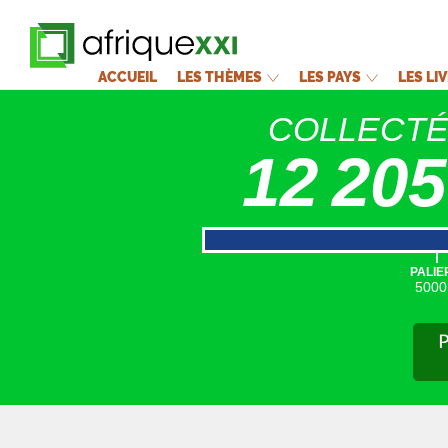
ACCUEIL
LES THÈMES
LES PAYS
LES LI
COLLECT
12 205
|
PALIE
5000