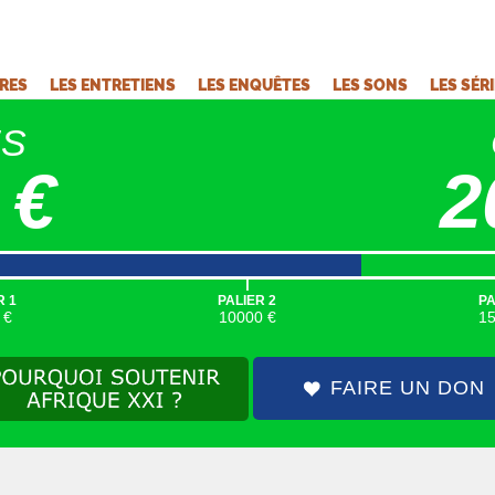
VRES
LES ENTRETIENS
LES ENQUÊTES
LES SONS
LES SÉR
ÉS
 €
2
|
R 1
PALIER 2
PA
 €
10000 €
1
FAIRE UN DON