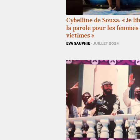
Cybelline de Souza. «
Je li
la parole pour les femmes
victimes
»
EVA SAUPHIE
· JUILLET 2024