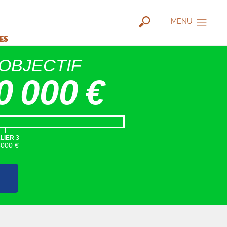
MENU
IES
OBJECTIF
0 000 €
|
LIER 3
5000 €