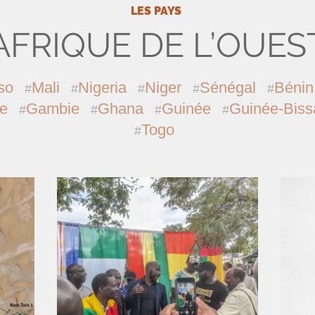
LES PAYS
AFRIQUE DE L’OUES
so
Mali
Nigeria
Niger
Sénégal
Bénin
re
Gambie
Ghana
Guinée
Guinée-Biss
Togo