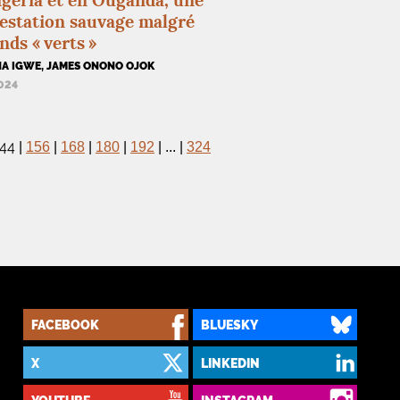
geria et en Ouganda, une
estation sauvage malgré
onds «
verts
»
A IGWE, JAMES ONONO OJOK
2024
144
|
156
|
168
|
180
|
192
|
...
|
324
FACEBOOK
BLUESKY
X
LINKEDIN