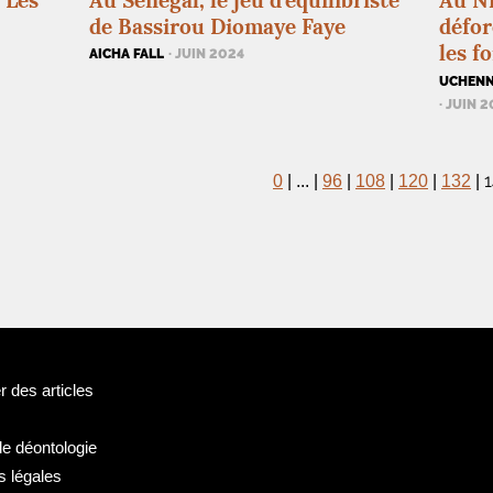
. Les
Au Sénégal, le jeu d’équilibriste
Au Ni
de Bassirou Diomaye Faye
défor
les f
AICHA FALL
· JUIN 2024
UCHENN
· JUIN 
0
|
...
|
96
|
108
|
120
|
132
|
 des articles
de déontologie
s légales