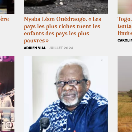
bère
Nyaba Léon Ouédraogo. «
Les
Togo.
tenta
pays les plus riches tuent les
limit
enfants des pays les plus
pauvres
»
CAROLI
ADRIEN VIAL
· JUILLET 2024