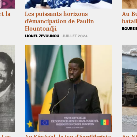
t la
Les puissants horizons
Au Bu
d’émancipation de Paulin
batai
Hountondji
BOUREI
LIONEL ZEVOUNOU
· JUILLET 2024