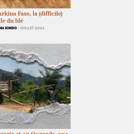
rkina Faso, la (difficile)
lle du blé
MA KINDO
· JUILLET 2024