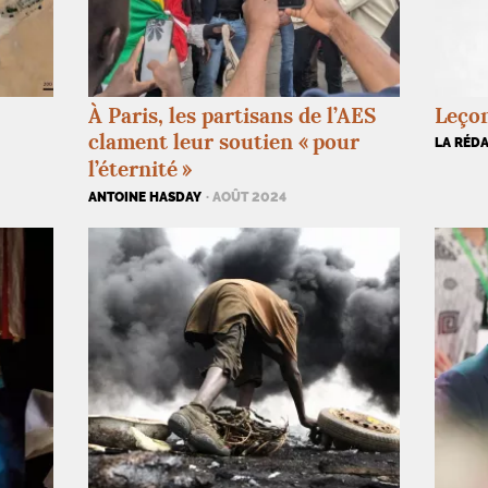
À Paris, les partisans de l’
AES
Leço
clament leur soutien «
pour
LA RÉD
l’éternité
»
ANTOINE HASDAY
· AOÛT 2024