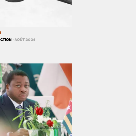
n
ACTION
· AOÛT 2024