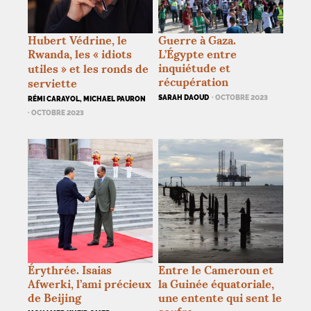
Hubert Védrine, le
Guerre à Gaza.
Rwanda, les «
idiots
L’Égypte entre
inquiétude et
utiles
» et les ronds de
récupération
serviette
SARAH DAOUD
· OCTOBRE 2023
RÉMI CARAYOL, MICHAEL PAURON
· OCTOBRE 2023
Érythrée. Isaias
Entre le Cameroun et
Afwerki, l’ami précieux
la Guinée équatoriale,
de Beijing
une entente qui sent le