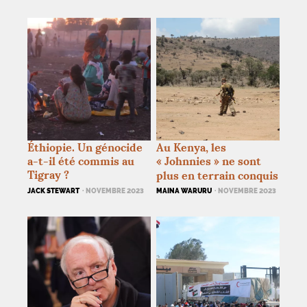
Éthiopie. Un génocide
Au Kenya, les
a-t-il été commis au
«
Johnnies
» ne sont
Tigray
?
plus en terrain conquis
JACK STEWART
· NOVEMBRE 2023
MAINA WARURU
· NOVEMBRE 2023