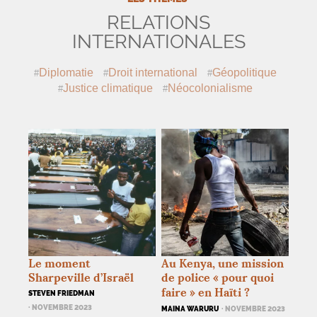
RELATIONS
INTERNATIONALES
Diplomatie
Droit international
Géopolitique
Justice climatique
Néocolonialisme
Le moment
Au Kenya, une mission
Sharpeville d’Israël
de police «
pour quoi
faire
» en Haïti
?
STEVEN FRIEDMAN
· NOVEMBRE 2023
MAINA WARURU
· NOVEMBRE 2023