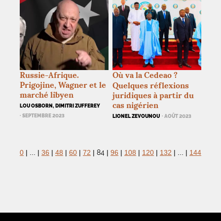
Russie-Afrique.
Où va la Cedeao
?
Prigojine, Wagner et le
Quelques réflexions
marché libyen
juridiques à partir du
cas nigérien
LOU OSBORN, DIMITRI ZUFFEREY
· SEPTEMBRE 2023
LIONEL ZEVOUNOU
· AOÛT 2023
84
0
|
...
|
36
|
48
|
60
|
72
|
|
96
|
108
|
120
|
132
|
...
|
144