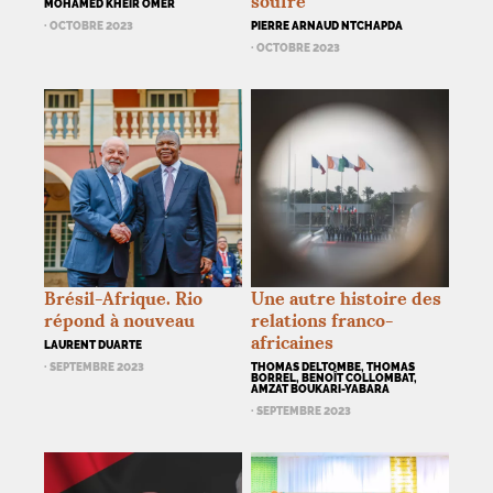
soufre
MOHAMED KHEIR OMER
· OCTOBRE 2023
PIERRE ARNAUD NTCHAPDA
· OCTOBRE 2023
Brésil-Afrique. Rio
Une autre histoire des
répond à nouveau
relations franco-
africaines
LAURENT DUARTE
· SEPTEMBRE 2023
THOMAS DELTOMBE, THOMAS
BORREL, BENOÎT COLLOMBAT,
AMZAT BOUKARI-YABARA
· SEPTEMBRE 2023