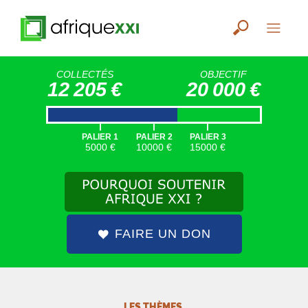
COLLECTÉS
OBJECTIF
12 205 €
20 000 €
|
|
|
PALIER 1
PALIER 2
PALIER 3
5000 €
10000 €
15000 €
FAIRE UN DON
LES THÈMES