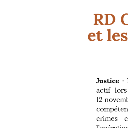
RD
C
et les
Justice ·
L
actif lo
12 novembr
compéten
crimes 
l’opératio