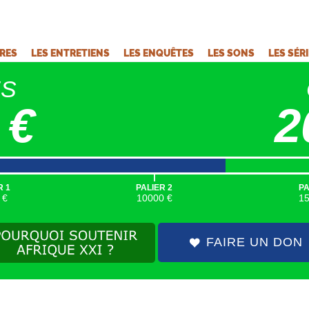
VRES
LES ENTRETIENS
LES ENQUÊTES
LES SONS
LES SÉR
ÉS
 €
2
|
R 1
PALIER 2
PA
 €
10000 €
1
FAIRE UN DON