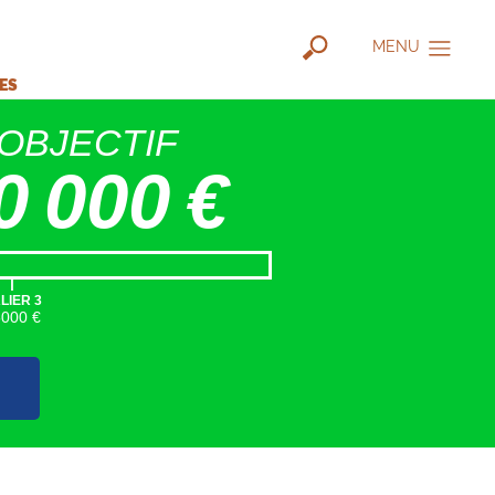
MENU
IES
OBJECTIF
0 000 €
|
LIER 3
5000 €