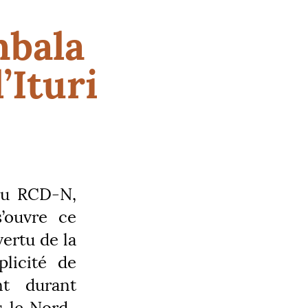
mbala
l’Ituri
du
RCD
-N,
’ouvre ce
vertu de la
licité de
t durant
s le Nord-