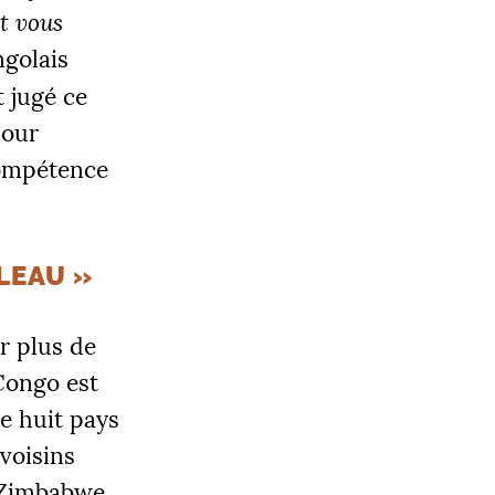
et vous
ngolais
 jugé ce
pour
compétence
BLEAU
»
r plus de
ongo est
e huit pays
voisins
e Zimbabwe,