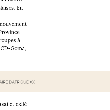
laises. En
 mouvement
 Province
groupes à
RCD
-Goma,
RE D’AFRIQUE XXI
saï et exilé