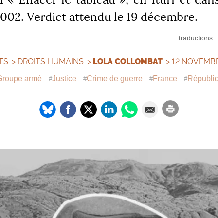
2002. Verdict attendu le 19 décembre.
traductions:
TS
>
DROITS HUMAINS
>
LOLA COLLOMBAT
> 12 NOVEMB
Groupe armé
Justice
Crime de guerre
France
Républi