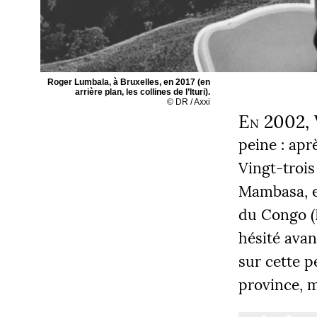
Roger Lumbala, à Bruxelles, en 2017 (en
arrière plan, les collines de l’Ituri).
©
DR
/ Axxi
En 2002, V
peine : apr
Vingt-trois
Mambasa, e
du Congo (
hésité avan
sur cette p
province, m