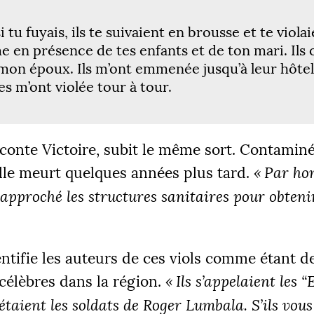
tu fuyais, ils te suivaient en brousse et te violai
 en présence de tes enfants et de ton mari. Ils 
mon époux. Ils m’ont emmenée jusqu’à leur hôtel,
es m’ont violée tour à tour.
ÉS
 €
2
conte Victoire, subit le même sort. Contaminé
elle meurt quelques années plus tard.
«
Par hon
 approché les structures sanitaires pour obteni
|
R 1
PALIER 2
PA
 €
10000 €
1
entifie les auteurs de ces viols comme étant de
FAIRE UN DON
célèbres dans la région.
«
Ils s’appelaient les “
’étaient les soldats de Roger Lumbala. S’ils vou