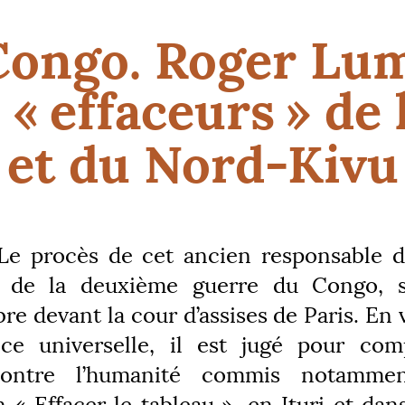
ongo. Roger Lu
 «
effaceurs
» de 
et du Nord-Kivu
e procès de cet ancien responsable 
rs de la deuxième guerre du Congo, s
e devant la cour d’assises de Paris. En 
ce universelle, il est jugé pour comp
contre l’humanité commis notammen
n «
Effacer le tableau
», en Ituri et dan