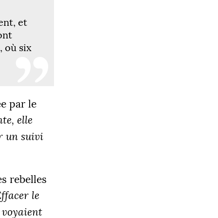
ent, et
ont
 où six
OBJECTIF
0 000 €
e par le
te, elle
r un suivi
|
LIER 3
5000 €
s rebelles
Effacer le
s voyaient