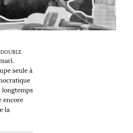
 double
 mari.
cupe seule à
émocratique
 a longtemps
ne encore
e la