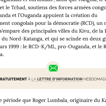
et le Tchad, soutiens des forces armées congo
anda et l’Ouganda appuient la création du
ent congolais pour la démocratie (
RCD
), un
 s’empare des principales villes du Kivu, de la
t du Nord-Katanga, et qui se scinde en deux 
ars 1999 : le
RCD
-K/
ML
, pro-Ouganda, et le
a.
RATUITEMENT
À
LA
LETTRE D’INFORMATION
HEBDOMADAI
te période que Roger Lumbala, originaire du Ka