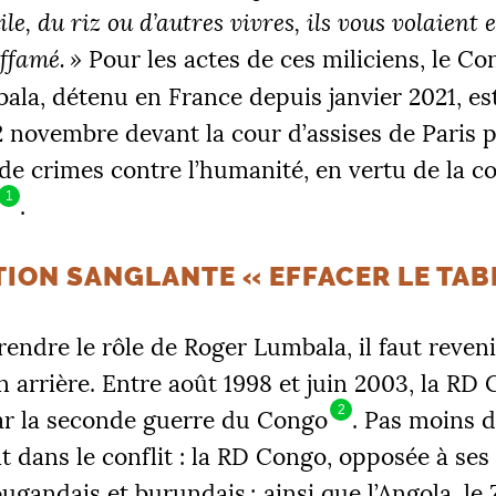
ile, du riz ou d’autres vivres, ils vous volaient 
affamé.
»
Pour les actes de ces miliciens, le Co
la, détenu en France depuis janvier 2021, est
 novembre devant la cour d’assises de Paris 
 de crimes contre l’humanité, en vertu de la 
1
.
TION SANGLANTE «
EFFACER LE TA
ndre le rôle de Roger Lumbala, il faut reveni
n arrière. Entre août 1998 et juin 2003, la
RD
C
2
ar la seconde guerre du Congo
. Pas moins d
t dans le conflit : la
RD
Congo, opposée à ses 
ougandais et burundais
; ainsi que l’Angola, l