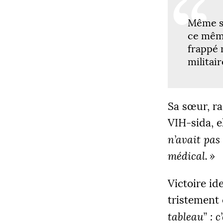
Même si 
ce même
frappé 
militair
COLLECT
12 205
Sa sœur, ra
VIH
-sida, 
n’avait pas
|
médical.
»
PALIE
5000
Victoire id
tristement 
tableau” : c