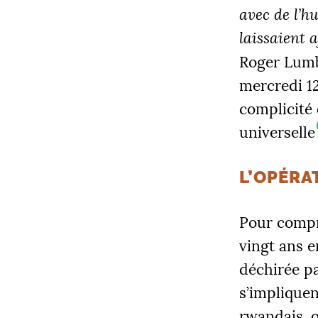
avec de l’hu
laissaient 
Roger Lumba
mercredi 12
complicité
universelle
L’OPÉRA
Pour compre
vingt ans e
déchirée p
s’impliquen
rwandais, 