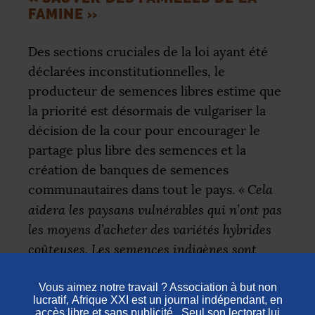
FAMINE
»
Des sections cruciales de la loi ayant été
déclarées inconstitutionnelles, le
producteur de semences libres estime que
la priorité est désormais de vulgariser la
décision de la cour pour encourager le
partage plus libre des semences et la
création de banques de semences
communautaires dans tout le pays.
«
Cela
aidera les paysans vulnérables qui n’ont pas
les moyens d’acheter des variétés hybrides
coûteuses. Les semences indigènes sont
moins chères à entretenir, plus résistantes
aux parasites et à la sécheresse, et peuvent
contribuer à sauver des familles de la