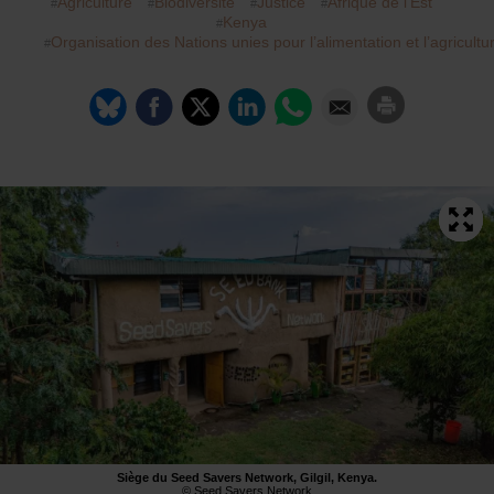
Agriculture
Biodiversité
Justice
Afrique de l’Est
Kenya
Organisation des Nations unies pour l’alimentation et l’agricultur
Siège du Seed Savers Network, Gilgil, Kenya.
© Seed Savers Network