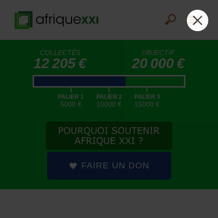
COLLECTÉS
OBJECTIF
12 205 €
20 000 €
|
|
|
PALIER 1
PALIER 2
PALIER 3
5000 €
10000 €
15000 €
FAIRE UN DON