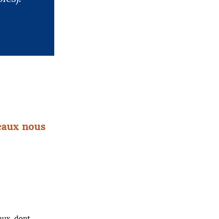
eaux nous
naux, dont