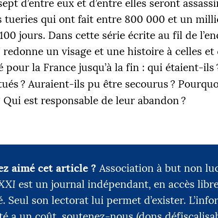
ept d’entre eux et d’entre elles seront assass
 €
2
 tueries qui ont fait entre 800 000 et un mill
100 jours. Dans cette série écrite au fil de l’e
I
redonne un visage et une histoire à celles et
|
R 1
PALIER 2
PA
é pour la France jusqu’à la fin : qui étaient-ils
 €
10000 €
1
 tués
? Auraient-ils pu être secourus
? Pourquoi
? Qui est responsable de leur abandon
?
FAIRE UN DON
z aimé cet article ?
Association à but non luc
 XXI
est un journal indépendant, en accès libre
é. Seul son lectorat lui permet d’exister. L’inf
té a un coût, soutenez-nous (dons défiscalisab