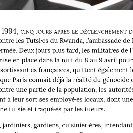
l 1994, cinq jours après le déclenchement 
ntre les Tutsi
·
es du Rwanda, l’ambassade de 
fermée. Deux jours plus tard, les militaires de l
mise en place dans la nuit du 8 au 9 avril pou
ssortissant
·
es français
·
es, quittent également l
 que Paris connaît déjà la réalité du génocide 
ntre une partie de la population, les autorité
t à leur sort ses employé
·
es locaux, dont une
ine tutsie et traqué
·
es par les tueurs.
 jardiniers, gardiens, cuisinier
·
ères, intendant
ÉS