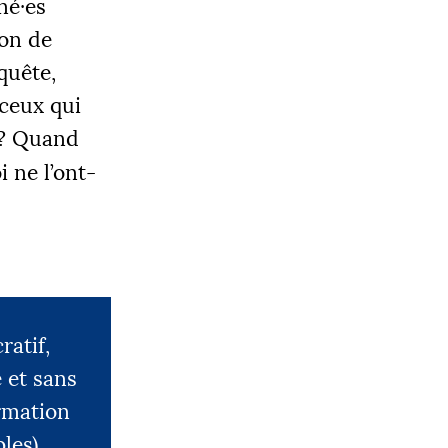
iné
·
es
0 000 €
ion de
nquête,
 ceux qui
|
LIER 3
? Quand
5000 €
 ne l’ont-
ratif,
 et sans
ormation
les).