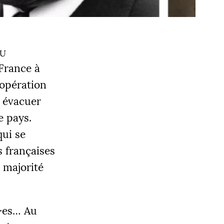
du
France à
’opération
r évacuer
e pays.
qui se
s françaises
 majorité
·
es… Au
OBJECTIF