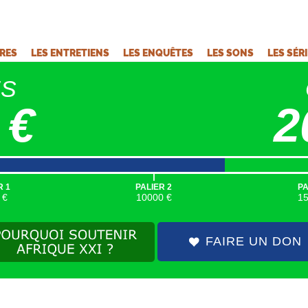
VRES
LES ENTRETIENS
LES ENQUÊTES
LES SONS
LES SÉR
ÉS
 €
2
|
R 1
PALIER 2
PA
 €
10000 €
1
FAIRE UN DON