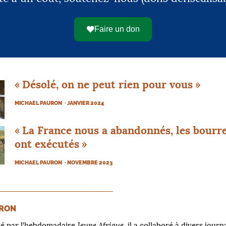
Faire un don
«
Désolé, on ne peut rien pour vous
»
MICHAEL PAURON
· JANVIER 2024
«
La France nous a abandonnés, les bourr
ont exécutés
»
MICHAEL PAURON
· NOVEMBRE 2023
URON
Jeune Afrique
sé par l’hebdomadaire
, il a collaboré à divers jour