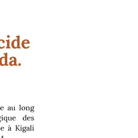
cide
da.
te au long
gique des
e à Kigali