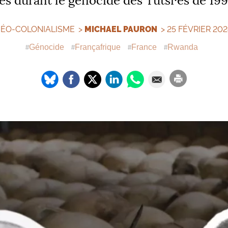
es durant le génocide des Tutsi
·
es de 199
ÉO-COLONIALISME
>
MICHAEL PAURON
> 25 FÉVRIER 202
Génocide
Françafrique
France
Rwanda