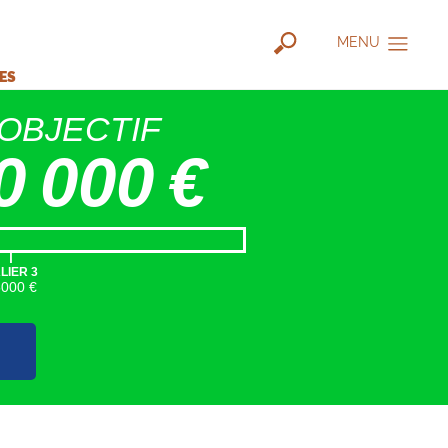
MENU
IES
OBJECTIF
0 000 €
|
LIER 3
5000 €