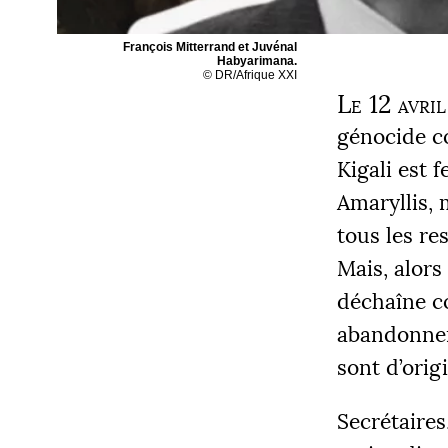
François Mitterrand et Juvénal
Habyarimana.
©
DR
/Afrique
XXI
Le 12 avri
génocide co
Kigali est 
Amaryllis, 
tous les re
Mais, alors
déchaîne co
abandonnen
sont d’orig
Secrétaires,
COLLECT