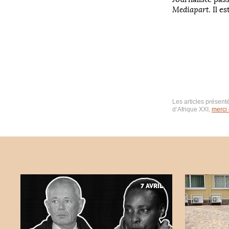
Mediapart
. Il e
Les articles présenté
d’Afrique XXI,
merci
7 AVRIL