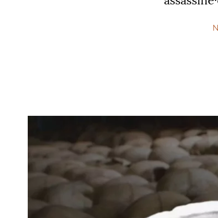
assassiné
·
N