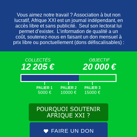
de régler ses arriérés de paiement.
L’entreprise dit qu’elle ne reprendra le
chantier que lorsque l’État l’aura payée.
D’après plusieurs sources, le Minsep
attendrait de son côté des justificatifs de
dépenses plus probants pour poursuivre le
processus de décaissement.
COLLECTÉS
OBJECTIF
12 205 €
20 000 €
|
|
|
SOUTENEZ AFRIQUE XXI
PALIER 1
PALIER 2
PALIER 3
5000 €
10000 €
15000 €
AFRIQUE XXI EST UN MÉDIA
GRATUIT ET SANS PUBLICITÉ
.
VOUS POUVEZ
NOUS SOUTENIR
EN FAISANT
UN DON
DÉFISCALISÉ
.
FAIRE UN DON
FAIRE UN DON