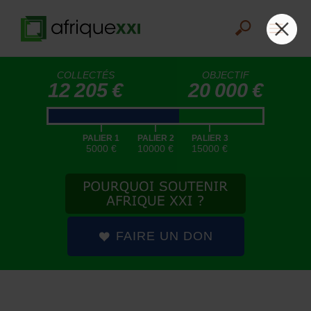
COLLECTÉS
OBJECTIF
12 205 €
20 000 €
|
|
|
PALIER 1
PALIER 2
PALIER 3
5000 €
10000 €
15000 €
FAIRE UN DON