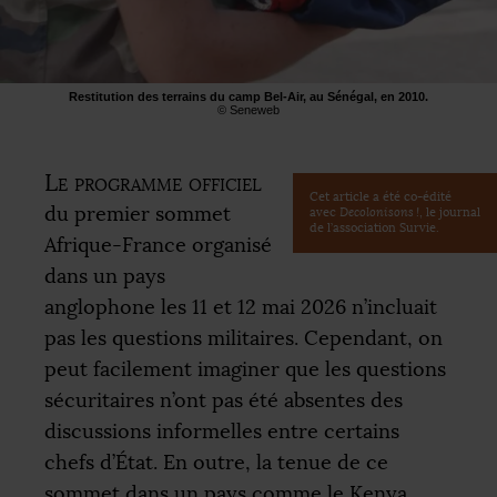
Restitution des terrains du camp Bel-Air, au Sénégal, en 2010.
© Seneweb
Le programme officiel
Cet article a été co-édité
du premier sommet
avec
Decolonisons
!
, le journal
de l’association Survie.
Afrique-France organisé
dans un pays
anglophone les 11 et 12 mai 2026 n’incluait
pas les questions militaires. Cependant, on
peut facilement imaginer que les questions
sécuritaires n’ont pas été absentes des
discussions informelles entre certains
chefs d’État. En outre, la tenue de ce
sommet dans un pays comme le Kenya