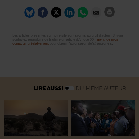
Les articles présentés sur notre site sont soumis au droit d’auteur. Si vous
souhaitez reproduire ou traduire un article d’Afrique XXI,
merci de nous
contacter préalablement
pour obtenir l’autorisation de(s) auteur.e.s.
LIRE AUSSI
DU MÊME AUTEUR