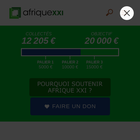
COLLECTÉS
OBJECTIF
12 205 €
20 000 €
|
|
|
PALIER 1
PALIER 2
PALIER 3
5000 €
10000 €
15000 €
FAIRE UN DON