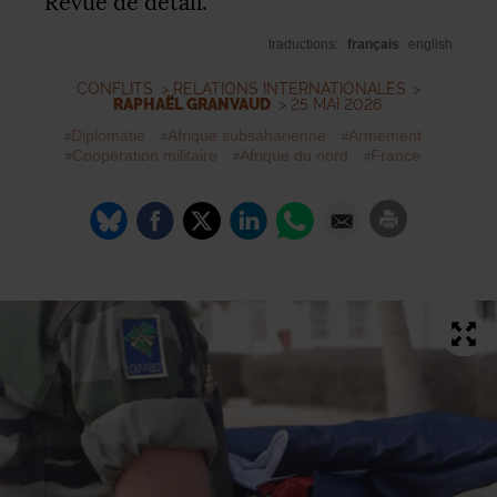
Revue de détail.
traductions:
français
english
CONFLITS
>
RELATIONS INTERNATIONALES
>
RAPHAËL GRANVAUD
> 25 MAI 2026
Diplomatie
Afrique subsaharienne
Armement
Coopération militaire
Afrique du nord
France