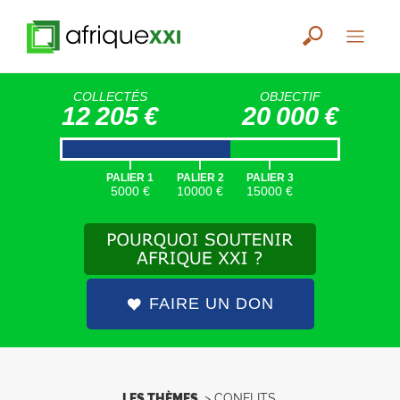
COLLECTÉS
OBJECTIF
12 205 €
20 000 €
|
|
|
PALIER 1
PALIER 2
PALIER 3
5000 €
10000 €
15000 €
FAIRE UN DON
LES THÈMES
>
CONFLITS