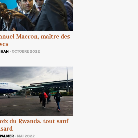
nuel Macron, maître des
ves
IHAN
· OCTOBRE 2022
oix du Rwanda, tout sauf
asard
 PALMER
· MAI 2022