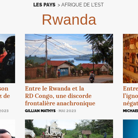
LES PAYS
>
AFRIQUE DE L’EST
Rwanda
son
Entre le Rwanda et la
Entre
z de
RD
Congo, une discorde
l’ign
frontalière anachronique
négat
 2023
GILLIAN MATHYS
· MAI 2023
MICHAE