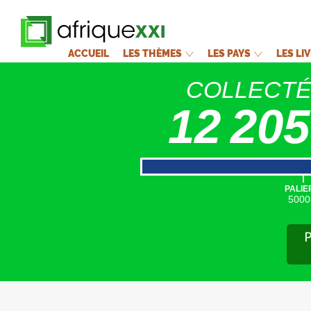
ACCUEIL
LES THÈMES
LES PAYS
LES LI
COLLECT
12 205
|
PALIE
5000