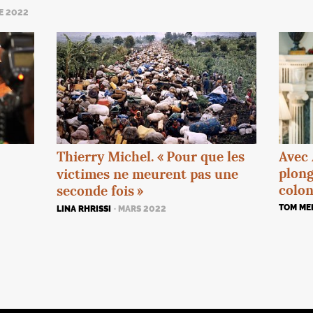
E 2022
Thierry Michel. «
Pour que les
Avec
plong
victimes ne meurent pas une
colon
seconde fois
»
TOM ME
LINA RHRISSI
· MARS 2022