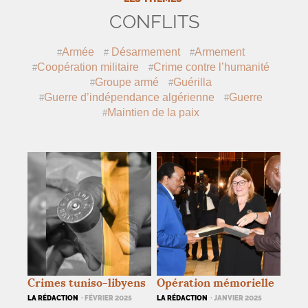
CONFLITS
Armée
Désarmement
Armement
Coopération militaire
Crime contre l’humanité
Groupe armé
Guérilla
Guerre d’indépendance algérienne
Guerre
Maintien de la paix
Crimes tuniso-libyens
Opération mémorielle
LA RÉDACTION
· FÉVRIER 2025
LA RÉDACTION
· JANVIER 2025