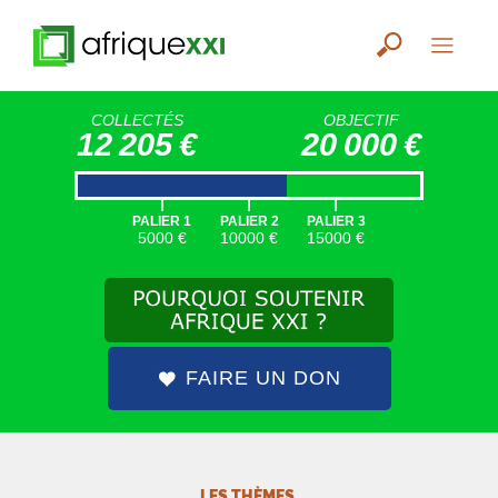
COLLECTÉS
OBJECTIF
12 205 €
20 000 €
|
|
|
PALIER 1
PALIER 2
PALIER 3
5000 €
10000 €
15000 €
FAIRE UN DON
LES THÈMES