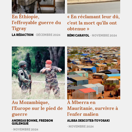
En Éthiopie,
«
En réclamant leur dû,
l’effroyable guerre du
c’est la mort qu’ils ont
Tigray
obtenue
»
LA RÉDACTION
· DÉCEMBRE 2024
RÉMI CARAYOL
· NOVEMBRE 2024
Au Mozambique,
À Mberra en
l’Europe sur le pied de
Mauritanie, survivre à
guerre
l’enfer malien
ANDREAS BOHNE, FREDSON
ALISSA DESCOTES-TOYOSAKI
GUILENGUE
· NOVEMBRE 2024
· NOVEMBRE 2024