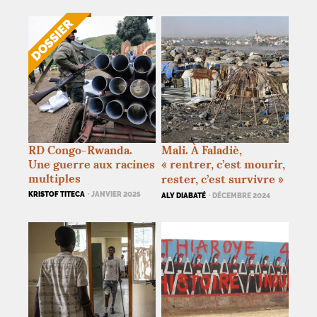
RD
Congo-Rwanda.
Mali. À Faladiè,
Une guerre aux racines
«
rentrer, c’est mourir,
multiples
rester, c’est survivre
»
KRISTOF TITECA
· JANVIER 2025
ALY DIABATÉ
· DÉCEMBRE 2024