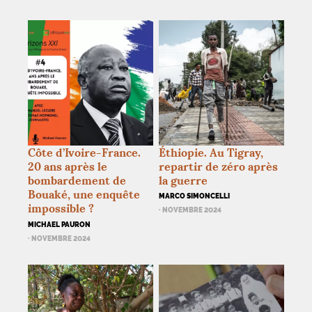
Côte d’Ivoire-France.
Éthiopie. Au Tigray,
20 ans après le
repartir de zéro après
bombardement de
la guerre
Bouaké, une enquête
MARCO SIMONCELLI
impossible
?
· NOVEMBRE 2024
MICHAEL PAURON
· NOVEMBRE 2024