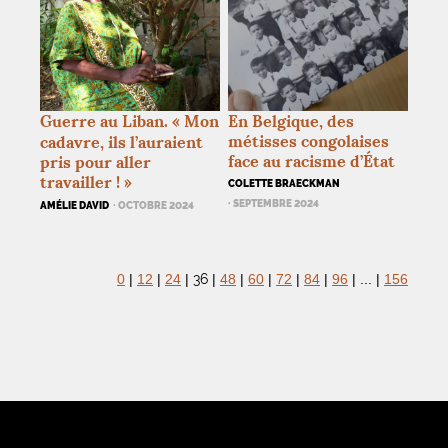
Guerre au Liban. «
Mon
En Belgique, des
métisses congolaises
cadavre, ils l’auraient
face au racisme d’État
pris pour aller
travailler
!
»
COLETTE BRAECKMAN
· SEPTEMBRE 2024
AMÉLIE DAVID
· OCTOBRE 2024
36
0
|
12
|
24
|
|
48
|
60
|
72
|
84
|
96
|
...
|
156