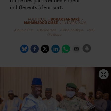
l’offre des partis et deviennent
indifférents à leur sort.
POLITIQUE
>
BOKAR SANGARÉ
>
MAHAMADOU CISSÉ
> 10 MARS 2025
Coup d’État
Démocratie
Crise politique
Mali
Politique