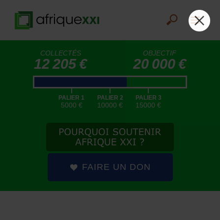
COLLECTÉS
OBJECTIF
12 205 €
20 000 €
|
|
|
PALIER 1
PALIER 2
PALIER 3
5000 €
10000 €
15000 €
FAIRE UN DON