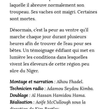
laquelle il abreuve normalement son
troupeau. Ses vaches ont maigri. Certaines
sont mortes.
COLLECTÉS
OBJECTIF
12 205 €
20 000 €
Désormais, c’est la peur au ventre qu’il
marche chaque jour durant plusieurs
|
|
|
heures afin de trouver de l’eau pour ses
PALIER 1
PALIER 2
PALIER 3
5000 €
10000 €
15000 €
bêtes. Un témoignage édifiant qui met en
lumière les conditions dans lesquelles
vivent les éleveurs de cette région peu
sûre du Niger.
FAIRE UN DON
Montage et narration
: Alhou Fhadel.
Technicien radio
: Adamou Seydou Kimba.
Doublage
: Al Hassan Hamidou Hama.
Réalisation
: Aoife McCullough sous la