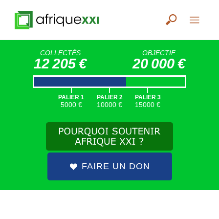
COLLECTÉS
OBJECTIF
12 205 €
20 000 €
|
|
|
PALIER 1
PALIER 2
PALIER 3
5000 €
10000 €
15000 €
FAIRE UN DON