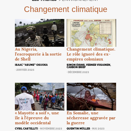
Changement climatique
Changement climatique.
Au Nigeria,
Le rôle ignoré des ex-
l’escroquerie à la sortie
empires coloniaux
de Shell
SIMON EVANS, VERNER VIISAINEN,
ISAAC “ASUME” OSUOKA
CARBON BRIEF
· JANVIER 2025
· DÉCEMBRE 2023
En Somalie, une
«
Mayotte a soif
», une
sécheresse aggravée par
île à l’épreuve du
la guerre
modèle occidental
QUENTIN MÜLLER
· MAI 2023
CYRIL CASTELLITI
· NOVEMBRE 2023