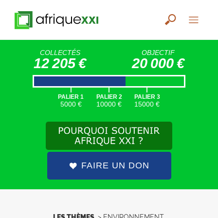
COLLECTÉS
OBJECTIF
12 205 €
20 000 €
|
|
|
PALIER 1
PALIER 2
PALIER 3
5000 €
10000 €
15000 €
FAIRE UN DON
LES THÈMES
>
ENVIRONNEMENT