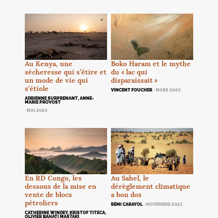
Au Kenya, une
Boko Haram et le mythe
sécheresse qui s’étire et
du «
lac qui
un mode de vie qui
disparaissait
»
s’étiole
VINCENT FOUCHER
· MARS 2023
ADRIENNE SURPRENANT, ANNE-
MARIE PROVOST
· MAI 2023
En
RD
Congo, les
Au Sahel, le
dessous de la mise en
dérèglement climatique
vente de blocs
a bon dos
pétroliers
RÉMI CARAYOL
· NOVEMBRE 2021
CATHERINE WINDEY, KRISTOF TITECA,
OLIVIER BAHATI MASTAKI