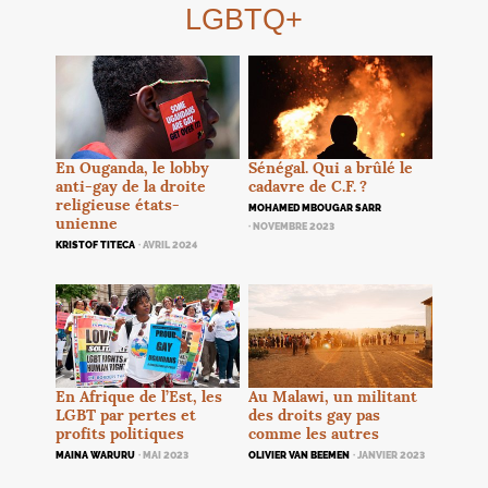
LGBTQ
+
En Ouganda, le lobby
Sénégal. Qui a brûlé le
anti-gay de la droite
cadavre de C.F.
?
religieuse états-
MOHAMED MBOUGAR SARR
unienne
· NOVEMBRE 2023
KRISTOF TITECA
· AVRIL 2024
Au Malawi, un militant
En Afrique de l’Est, les
des droits gay pas
LGBT
par pertes et
comme les autres
profits politiques
OLIVIER VAN BEEMEN
· JANVIER 2023
MAINA WARURU
· MAI 2023