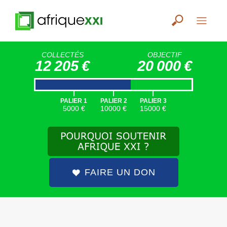
COLLECTÉS
OBJECTIF
12 205 €
20 000 €
|
|
|
PALIER 1
PALIER 2
PALIER 3
5000 €
10000 €
15000 €
FAIRE UN DON