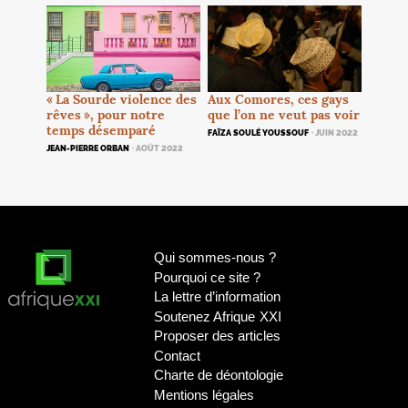
Aux Comores, ces gays
«
La Sourde violence des
que l’on ne veut pas voir
rêves
», pour notre
temps désemparé
FAÏZA SOULÉ YOUSSOUF
· JUIN 2022
JEAN-PIERRE ORBAN
· AOÛT 2022
Qui sommes-nous
?
Pourquoi ce site
?
La lettre d’information
Soutenez Afrique
XXI
Proposer des articles
Contact
Charte de déontologie
Mentions légales