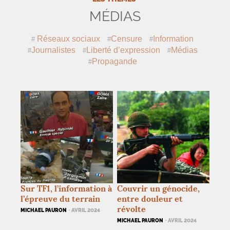
MÉDIAS
Réseaux sociaux
Censure
Information
Journalistes
Liberté d’expression
Médias
Propagande
Sur
TF1
, l’information à
Couvrir un génocide,
l’épreuve du terrain
entre douleur et
révolte
MICHAEL PAURON
· AVRIL 2024
MICHAEL PAURON
· AVRIL 2024