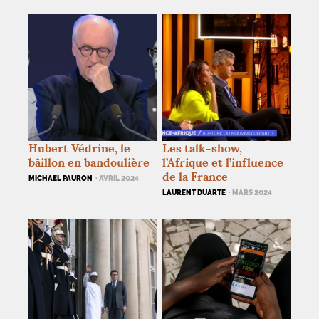
Hubert Védrine, le
Les talk-show,
bâillon en bandoulière
l’Afrique et l’influence
de la France
MICHAEL PAURON
· AVRIL 2024
LAURENT DUARTE
· MARS 2024