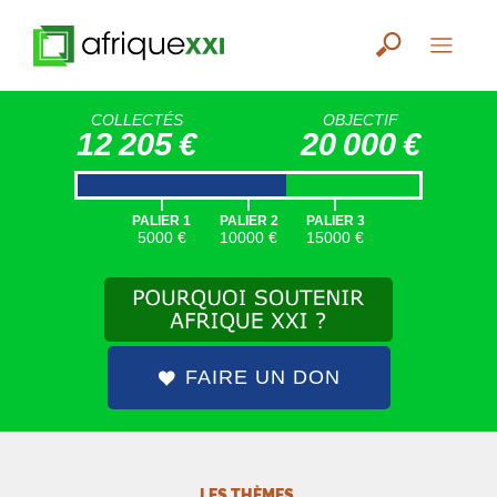
COLLECTÉS
OBJECTIF
12 205 €
20 000 €
|
|
|
PALIER 1
PALIER 2
PALIER 3
5000 €
10000 €
15000 €
FAIRE UN DON
LES THÈMES