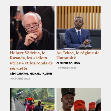
Hubert Védrine, le
Au Tchad, le régime de
Rwanda, les «
idiots
l’impunité
utiles
» et les ronds de
CLÉMENT BOURSIN
serviette
· OCTOBRE 2023
RÉMI CARAYOL, MICHAEL PAURON
· OCTOBRE 2023