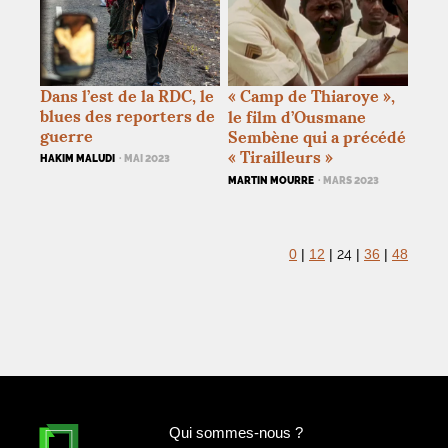
Dans l’est de la
RDC
, le
«
Camp de Thiaroye
»,
blues des reporters de
le film d’Ousmane
guerre
Sembène qui a précédé
«
Tirailleurs
»
HAKIM MALUDI
· MAI 2023
MARTIN MOURRE
· MARS 2023
24
0
|
12
|
|
36
|
48
Qui sommes-nous
?