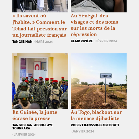
«
Ils savent où
Au Sénégal, des
visages et des noms
j’habite.
» Comment le
sur les morts de la
Tchad fait pression sur
répression
un journaliste français
CLAIR RIVIÈRE
· FÉVRIER 2024
TANGI BIHAN
· MARS 2024
En Guinée, la junte
Au Togo, blackout sur
écrase la presse
la menace djihadiste
TANGI BIHAN, ABDOULAYE
ROBERT KANSSOUGUIBE DOUTI
TOUNKARA
· JANVIER 2024
· JANVIER 2024