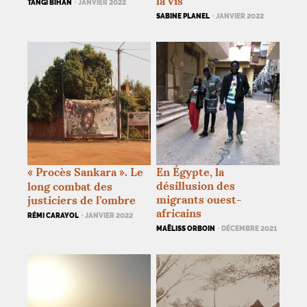
la vis
TANGI BIHAN
· JANVIER 2022
SABINE PLANEL
· JANVIER 2022
«
Procès Sankara
». Le
En Égypte, la
désillusion des
long combat des
migrants ouest-
justiciers de l’ombre
africains
RÉMI CARAYOL
· JANVIER 2022
MAËLISS ORBOIN
· DÉCEMBRE 2021