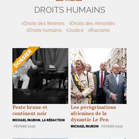
DROITS HUMAINS
Droits des femmes
Droits des minorités
Droits humains
Justice
Racisme
Peste brune et
Les pérégrinations
continent noir
africaines de la
dynastie Le Pen
MICHAEL PAURON, LA RÉDACTION
· FÉVRIER 2022
MICHAEL PAURON
· FÉVRIER 2022