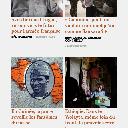
Avec Bernard Lugan,
«
Comment peut-on
retour vers le futur
vouloir tuer quelqu’un
pour l’armée française
comme Sankara
?
»
RÉMI CARAYOL
· JANVIER 2022
RÉMI CARAYOL, AUGUSTA
CONCHIGLIA
· JANVIER 2022
En Guinée, la junte
Éthiopie. Dans le
réveille les fantômes
Wolayta, même loin du
du passé
front, le pouvoir serre