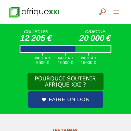
COLLECTÉS
OBJECTIF
12 205 €
20 000 €
|
|
|
PALIER 1
PALIER 2
PALIER 3
5000 €
10000 €
15000 €
FAIRE UN DON
LES THÈMES