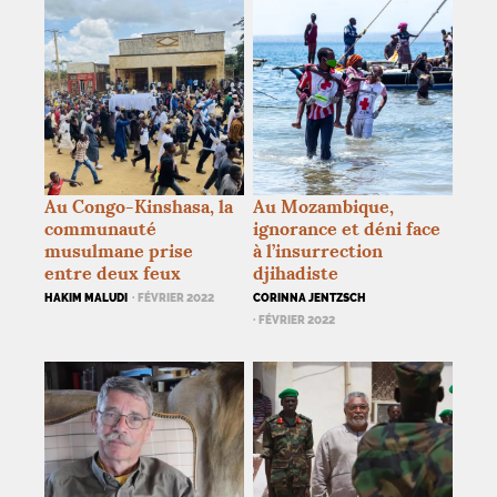
Au Congo-Kinshasa, la
Au Mozambique,
communauté
ignorance et déni face
musulmane prise
à l’insurrection
entre deux feux
djihadiste
HAKIM MALUDI
· FÉVRIER 2022
CORINNA JENTZSCH
· FÉVRIER 2022