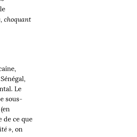
 le
e, choquant
caine,
 Sénégal,
ntal. Le
ne sous-
 (en
e de ce que
ité
»
, on