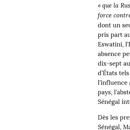
«
que la Ru
force contr
dont un seu
pris part a
Eswatini, l
COLLECT
absence pe
12 205
dix-sept au
d’États tel
l’influence
|
pays, l’abs
PALIE
5000
Sénégal in
Dès les pre
Sénégal, Ma