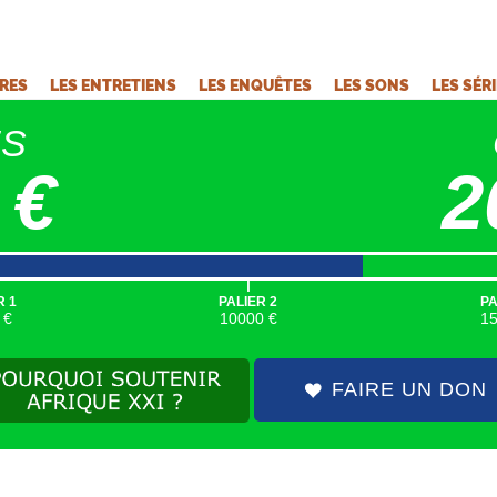
VRES
LES ENTRETIENS
LES ENQUÊTES
LES SONS
LES SÉR
ÉS
 €
2
|
R 1
PALIER 2
PA
 €
10000 €
1
FAIRE UN DON