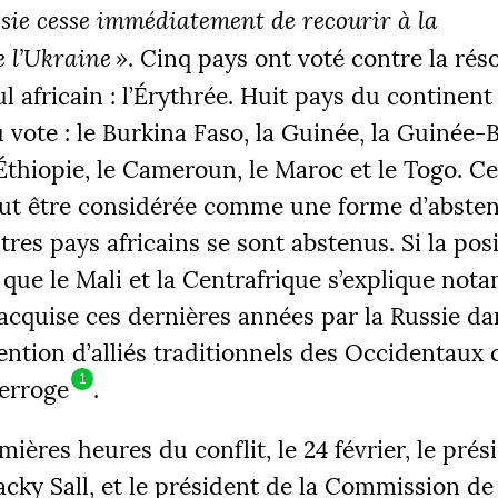
ssie cesse immédiatement de recourir à la
e l’Ukraine
»
. Cinq pays ont voté contre la réso
l africain : l’Érythrée. Huit pays du continent
u vote : le Burkina Faso, la Guinée, la Guinée-
’Éthiopie, le Cameroun, le Maroc et le Togo. Ce
ÉS
ut être considérée comme une forme d’absten
 €
2
tres pays africains se sont abstenus. Si la pos
s que le Mali et la Centrafrique s’explique no
 acquise ces dernières années par la Russie d
|
tention d’alliés traditionnels des Occidentaux
R 1
PALIER 2
PA
 €
10000 €
1
1
terroge
.
FAIRE UN DON
mières heures du conflit, le 24 février, le pré
cky Sall, et le président de la Commission de