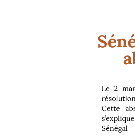
Séné
a
Le 2 mar
résolutio
Cette ab
s’expliqu
Sénégal