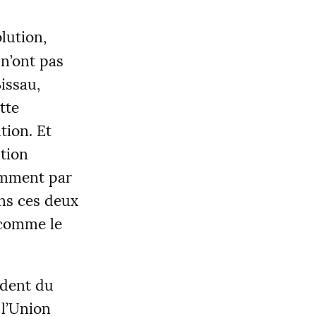
lution,
 n’ont pas
Bissau,
tte
OBJECTIF
tion. Et
0 000 €
ition
tamment par
ans ces deux
|
 comme le
LIER 3
5000 €
sident du
 l’Union