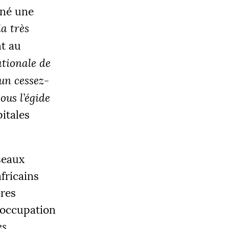
gné une
a très
nt au
ationale de
un cessez-
ous l’égide
itales
seaux
fricains
ères
éoccupation
es