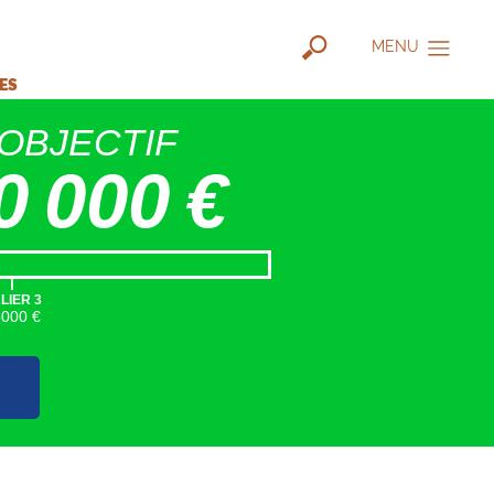
MENU
IES
OBJECTIF
0 000 €
|
LIER 3
5000 €