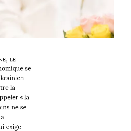
ne, le
onomique se
ukrainien
tre la
appeler «
la
ains ne se
la
ui exige