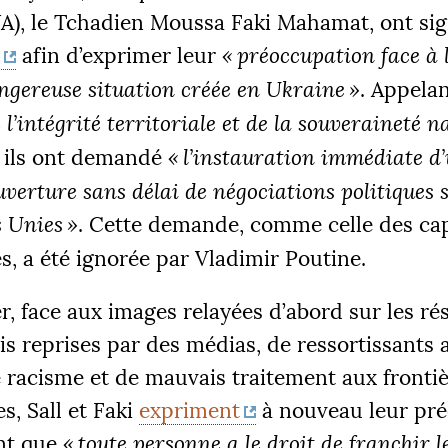
A
), le Tchadien Moussa Faki Mahamat, ont si
afin d’exprimer leur
«
préoccupation face à l
ngereuse situation créée en Ukraine
»
. Appela
 l’intégrité territoriale et de la souveraineté n
, ils ont demandé
«
l’instauration immédiate d’
ouverture sans délai de négociations politiques s
s Unies
»
. Cette demande, comme celle des cap
s, a été ignorée par Vladimir Poutine.
er, face aux images relayées d’abord sur les ré
is reprises par des médias, de ressortissants a
 racisme et de mauvais traitement aux fronti
s, Sall et Faki
expriment
à nouveau leur pr
ent que
«
toute personne a le droit de franchir l