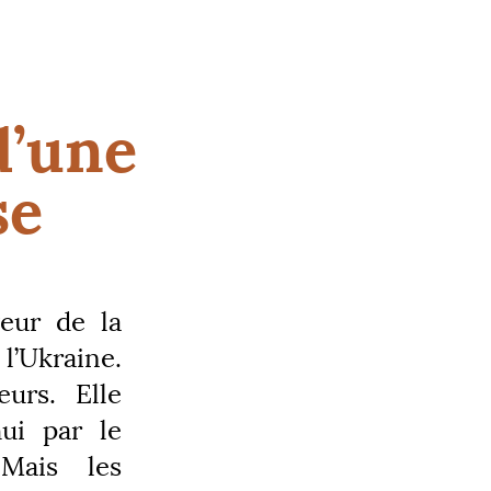
d’une
se
veur de la
l’Ukraine.
urs. Elle
hui par le
Mais les