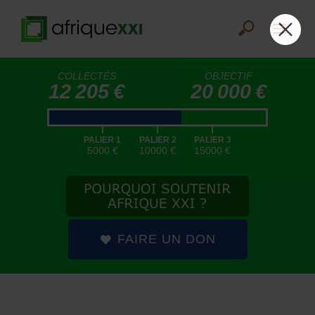
COLLECTÉS
OBJECTIF
12 205 €
20 000 €
|
|
|
PALIER 1
PALIER 2
PALIER 3
5000 €
10000 €
15000 €
FAIRE UN DON