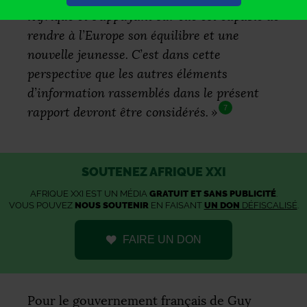
l’Afrique et s’appuyant sur elle est capable de
rendre à l’Europe son équilibre et une
nouvelle jeunesse. C’est dans cette
perspective que les autres éléments
d’information rassemblés dans le présent
7
rapport devront être considérés.
»
SOUTENEZ AFRIQUE XXI
AFRIQUE XXI EST UN MÉDIA
GRATUIT ET SANS PUBLICITÉ
.
VOUS POUVEZ
NOUS SOUTENIR
EN FAISANT
UN DON
DÉFISCALISÉ
.
FAIRE UN DON
Pour le gouvernement français de Guy