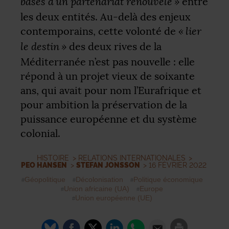
bases d’un partenariat renouvelé
»
entre
les deux entités. Au-delà des enjeux
«
lier
contemporains, cette volonté de
le destin
»
des deux rives de la
Méditerranée n’est pas nouvelle : elle
répond à un projet vieux de soixante
ans, qui avait pour nom l’Eurafrique et
pour ambition la préservation de la
puissance européenne et du système
colonial.
HISTOIRE
>
RELATIONS INTERNATIONALES
>
PEO HANSEN
>
STEFAN JONSSON
> 16 FÉVRIER 2022
Géopolitique
Décolonisation
Politique économique
Union africaine (
UA
)
Europe
Union européenne (
UE
)