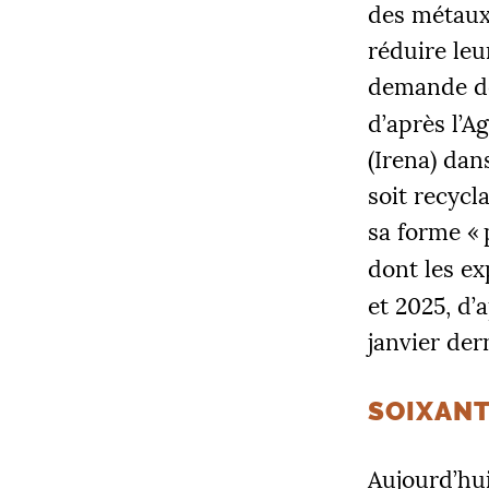
des métaux,
réduire leu
demande de
d’après l’A
(Irena) dan
soit recycl
sa forme «
dont les ex
et 2025, d’
janvier der
SOIXANT
Aujourd’hu