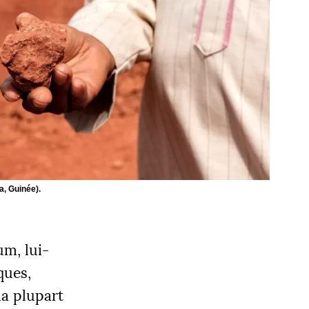
, Guinée).
um, lui-
ques,
la plupart