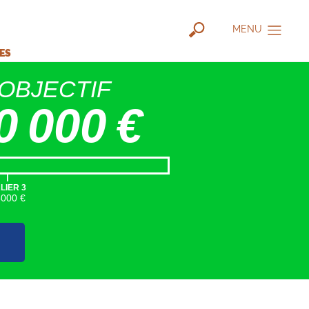
MENU
IES
OBJECTIF
0 000 €
|
LIER 3
5000 €