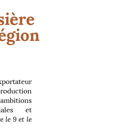
sière
égion
xportateur
production
 ambitions
iales et
 le 9 et le