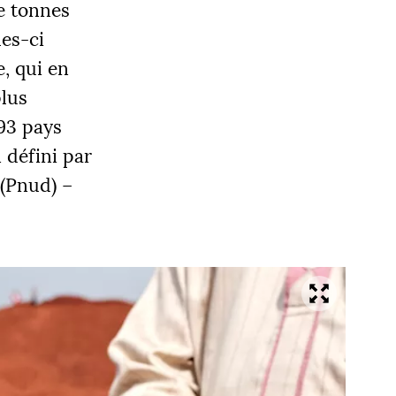
de tonnes
les-ci
, qui en
plus
93 pays
OBJECTIF
 défini par
0 000 €
(Pnud) –
|
LIER 3
5000 €