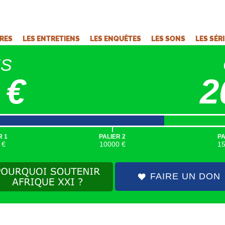
VRES
LES ENTRETIENS
LES ENQUÊTES
LES SONS
LES SÉR
ÉS
 €
2
|
R 1
PALIER 2
PA
 €
10000 €
1
FAIRE UN DON