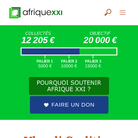
COLLECTÉS
OBJECTIF
12 205 €
20 000 €
|
|
|
PALIER 1
PALIER 2
PALIER 3
5000 €
10000 €
15000 €
FAIRE UN DON