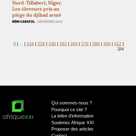
Nord-Tillaberi, Niger.
Les éleveurs pris au
piège du djihad armé
RÉMI CARAYOL
· DÉCEMBRE 2019
0
|
...
|
216
|
228
|
240
|
252
|
264
|
276
|
288
|
300
|
312
|
324
Qui sommes-nous
?
Pourquoi ce site
?
La lettre d’information
Soutenez Afrique
XXI
Proposer des articles
Contact