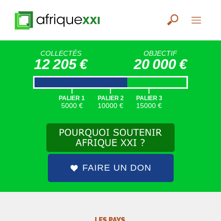
COLLECTÉS
OBJECTIF
12 205 €
20 000 €
|
|
|
PALIER 1
PALIER 2
PALIER 3
5000 €
10000 €
15000 €
FAIRE UN DON
LES PAYS