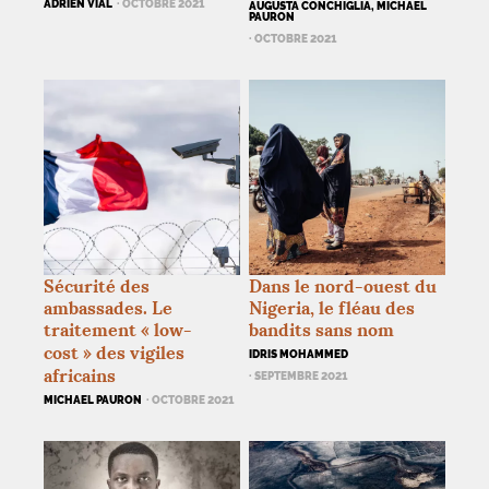
ADRIEN VIAL
· OCTOBRE 2021
AUGUSTA CONCHIGLIA, MICHAEL
PAURON
· OCTOBRE 2021
Sécurité des
Dans le nord-ouest du
ambassades. Le
Nigeria, le fléau des
traitement «
low-
bandits sans nom
cost
» des vigiles
IDRIS MOHAMMED
africains
· SEPTEMBRE 2021
MICHAEL PAURON
· OCTOBRE 2021