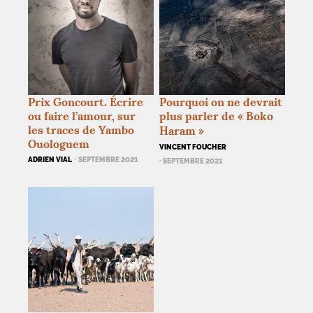
Prix Goncourt. Écrire
Pourquoi on ne devrait
ou faire l’amour, sur
plus parler de «
Boko
les traces de Yambo
Haram
»
Ouologuem
VINCENT FOUCHER
ADRIEN VIAL
· SEPTEMBRE 2021
· SEPTEMBRE 2021