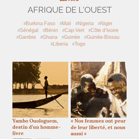
AFRIQUE DE L’OUEST
Burkina Faso
Mali
Nigeria
Niger
Sénégal
Bénin
Cap-Vert
Côte d’Ivoire
Gambie
Ghana
Guinée
Guinée-Bissau
Liberia
Togo
Yambo Ouologuem,
«
Nos femmes ont peur
destin d’un homme-
de leur liberté, et nous
livre
aussi
»