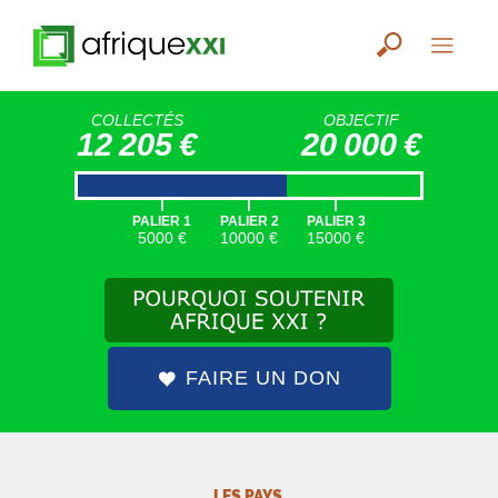
COLLECTÉS
OBJECTIF
12 205 €
20 000 €
|
|
|
PALIER 1
PALIER 2
PALIER 3
5000 €
10000 €
15000 €
FAIRE UN DON
LES PAYS