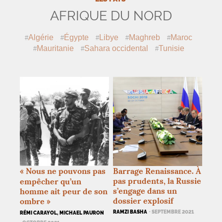
AFRIQUE DU NORD
Algérie
Égypte
Libye
Maghreb
Maroc
Mauritanie
Sahara occidental
Tunisie
«
Nous ne pouvons pas
Barrage Renaissance. À
pas prudents, la Russie
empêcher qu’un
s’engage dans un
homme ait peur de son
dossier explosif
ombre
»
RAMZI BASHA
· SEPTEMBRE 2021
RÉMI CARAYOL, MICHAEL PAURON