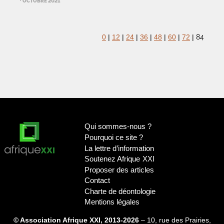
· OCTOBRE 2021
84
0
|
12
|
24
|
36
|
48
|
60
|
72
|
Qui sommes-nous
?
Pourquoi ce site
?
La lettre d’information
Soutenez Afrique
XXI
Proposer des articles
Contact
Charte de déontologie
Mentions légales
© Association Afrique XXI, 2013-2026
– 10, rue des Prairies,