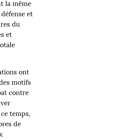
ant la même
 défense et
ures du
s et
otale
OBJECTIF
0 000 €
ations ont
 des motifs
bat contre
|
LIER 3
aver
5000 €
t ce temps,
ibres de
x