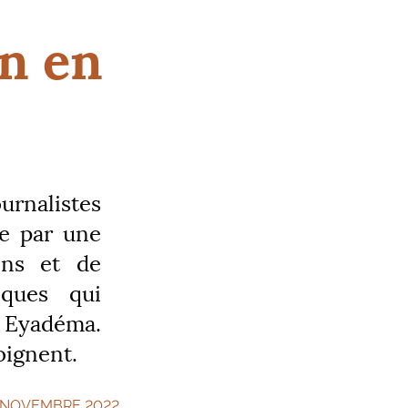
on en
ournalistes
re par une
ins et de
iques qui
é Eyadéma.
oignent.
1 NOVEMBRE 2022