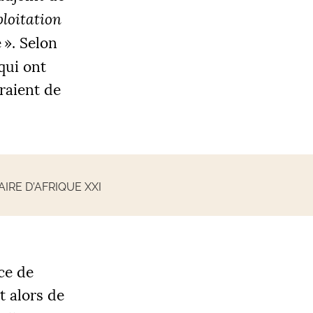
ploitation
e
». Selon
 qui ont
raient de
RE D’AFRIQUE XXI
ce de
t alors de