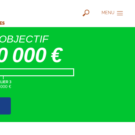
MENU
IES
OBJECTIF
0 000 €
|
LIER 3
5000 €