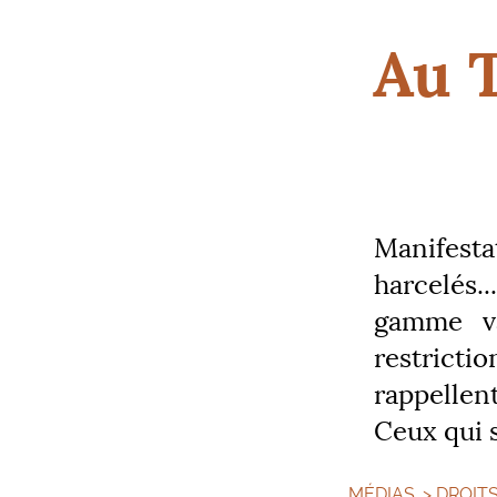
Au T
Manifestat
harcelés.
gamme va
restrict
rappellen
Ceux qui 
MÉDIAS
>
DROIT