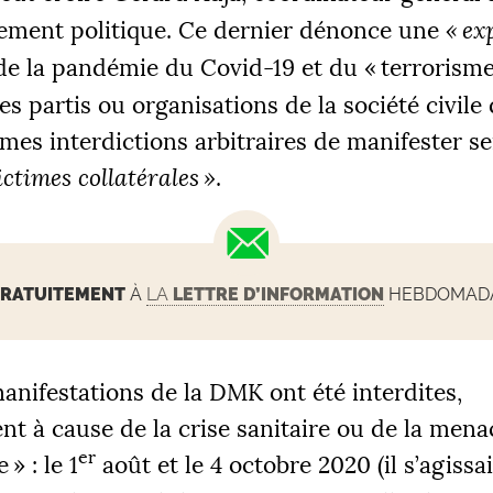
ement politique. Ce dernier dénonce une
«
ex
e la pandémie du Covid-19 et du «
terrorism
res partis ou organisations de la société civile
mes interdictions arbitraires de manifester se
ictimes collatérales
»
.
RATUITEMENT
À
LA
LETTRE D’INFORMATION
HEBDOMADAI
anifestations de la
DMK
ont été interdites,
ent à cause de la crise sanitaire ou de la mena
er
e
» : le 1
août et le 4 octobre 2020 (il s’agissai