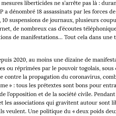
s mesures liberticides ne s’arrête pas là : dur
LP
a dénombré 18 assassinats par les forces de
, 10 suspensions de journaux, plusieurs coup
ernet, de nombreux cas d’écoutes téléphonique
tions de manifestations… Tout cela dans une t
ÉS
 €
2
epuis 2020, au moins une dizaine de manifest
tes ou réprimées par le pouvoir togolais, sous
te contre la propagation du coronavirus, com
|
R 1
PALIER 2
PA
sme
» : tous les prétextes sont bons pour entr
 €
10000 €
1
 de l’opposition et de la société civile. Pendan
FAIRE UN DON
et les associations qui gravitent autour sont l
’ils veulent. Une politique du «
deux poids deu