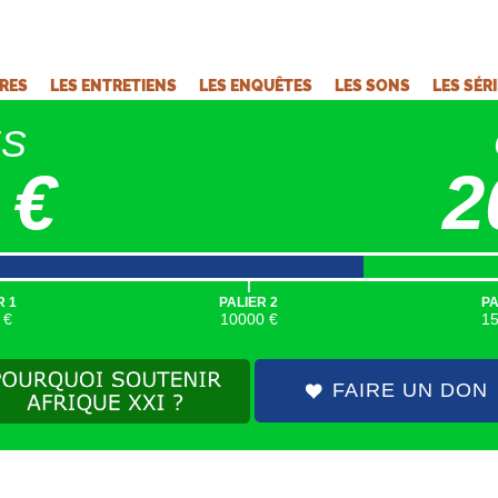
VRES
LES ENTRETIENS
LES ENQUÊTES
LES SONS
LES SÉR
ÉS
 €
2
|
R 1
PALIER 2
PA
 €
10000 €
1
FAIRE UN DON