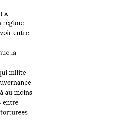
i a
n régime
voir entre
nue la
qui milite
gouvernance
 à au moins
s entre
 torturées