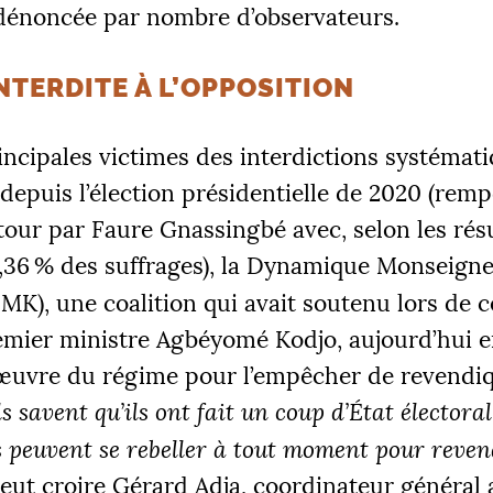
dénoncée par nombre d’observateurs.
INTERDITE À L’OPPOSITION
ncipales victimes des interdictions systémat
depuis l’élection présidentielle de 2020 (rem
tour par Faure Gnassingbé avec, selon les rés
2,36
% des suffrages), la Dynamique Monseign
DMK
), une coalition qui avait soutenu lors de c
emier ministre Agbéyomé Kodjo, aujourd’hui en
uvre du régime pour l’empêcher de revendiq
ls savent qu’ils ont fait un coup d’État électoral
 peuvent se rebeller à tout moment pour reven
veut croire Gérard Adja, coordinateur général 