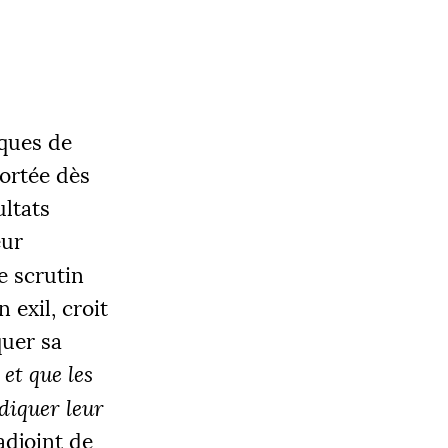
iques de
portée dès
ultats
eur
e scrutin
 exil, croit
uer sa
 et que les
diquer leur
adjoint de