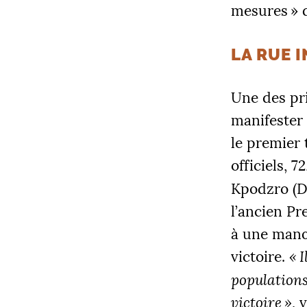
mesures
» 
LA RUE 
Une des pri
manifester 
le premier 
officiels, 7
Kpodzro (
l’ancien Pr
à une manœ
victoire.
«
I
populations
victoire
»
, 