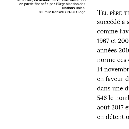
de l’ordre, en octobre 2019. Une formation
en partie financée par l’Organisation des
Nations unies.
Tel père te
© Emile Kenkou /
PNUD
Togo
succédé à s
comme l’ava
1967 et 200
années 2010
norme ces 
14 novembre
en faveur 
dans une di
546 le nom
août 2017 e
en détentio