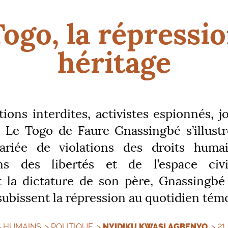
ogo, la répressi
héritage
ions interdites, activistes espionnés, j
.. Le Togo de Faure Gnassingbé s’illust
riée de violations des droits huma
ions des libertés et de l’espace civ
t la dictature de son père, Gnassingb
subissent la répression au quotidien tém
S HUMAINS
>
POLITIQUE
>
NYIDIKU KWASI AGBENYO
> 2