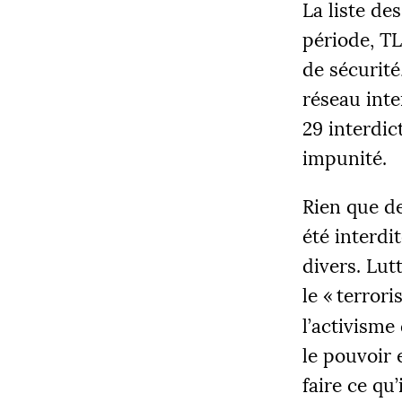
La liste de
période,
T
de sécurité
réseau int
29 interdic
COLLECT
impunité.
12 205
Rien que d
été interdi
divers. Lut
|
PALIE
le «
terrori
5000
l’activisme
le pouvoir 
faire ce qu