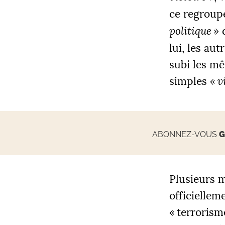
ce regroup
politique
»
d
lui, les aut
subi les mê
simples
«
v
ABONNEZ-VOUS
G
Plusieurs m
officiellem
«
terrorism