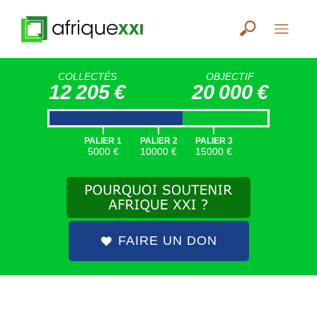
COLLECTÉS
OBJECTIF
12 205 €
20 000 €
|
|
|
PALIER 1
PALIER 2
PALIER 3
5000 €
10000 €
15000 €
FAIRE UN DON