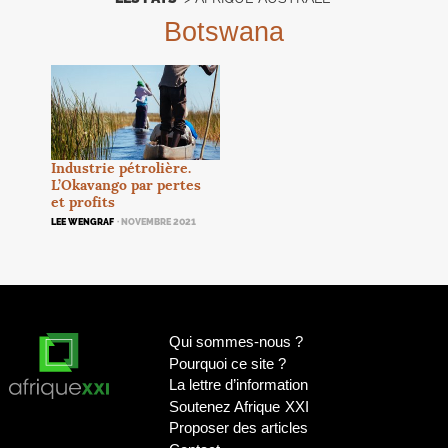
Botswana
Industrie pétrolière.
L’Okavango par pertes
et profits
LEE WENGRAF
· NOVEMBRE 2021
Qui sommes-nous
?
Pourquoi ce site
?
La lettre d’information
Soutenez Afrique
XXI
Proposer des articles