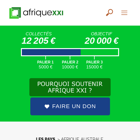
COLLECTÉS
OBJECTIF
12 205 €
20 000 €
|
|
|
PALIER 1
PALIER 2
PALIER 3
5000 €
10000 €
15000 €
FAIRE UN DON
LES PAYS
>
AFRIQUE AUSTRALE