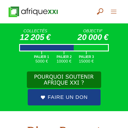
COLLECTÉS
OBJECTIF
12 205 €
20 000 €
|
|
|
PALIER 1
PALIER 2
PALIER 3
5000 €
10000 €
15000 €
FAIRE UN DON