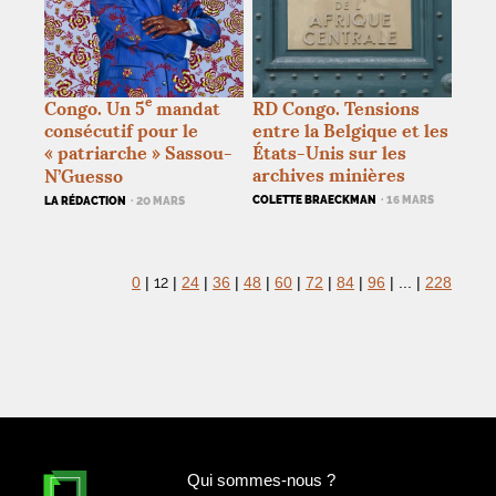
e
Congo. Un 5
mandat
RD
Congo. Tensions
consécutif pour le
entre la Belgique et les
«
patriarche
» Sassou-
États-Unis sur les
archives minières
N’Guesso
COLETTE BRAECKMAN
· 16 MARS
LA RÉDACTION
· 20 MARS
12
0
|
|
24
|
36
|
48
|
60
|
72
|
84
|
96
|
...
|
228
Qui sommes-nous
?