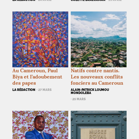
Au Cameroun, Paul
Natifs contre nantis.
Biya et l’adoubement
Les nouveaux conflits
des papes
fonciers au Cameroun
LA RÉDACTION
· 27 MARS
ALAIN-PATRICK LOUMOU
MONDOLEBA
· 25 MARS