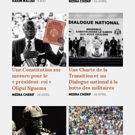
HAKIM MALUDI
· 4 MAI
NEDRA CHERIF
· 30 AVRIL
Une Constitution sur
Une Charte de la
mesure pour le
Transition et un
«
président-roi
»
Dialogue national à la
botte des militaires
Oligui Nguema
NEDRA CHERIF
· 28 AVRIL
NEDRA CHERIF
· 29 AVRIL