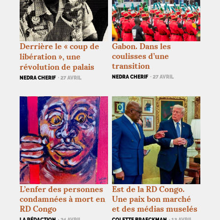
Derrière le «
coup de
Gabon. Dans les
coulisses d’une
libération
», une
transition
révolution de palais
NEDRA CHERIF
· 27 AVRIL
NEDRA CHERIF
· 27 AVRIL
L’enfer des personnes
Est de la
RD
Congo.
condamnées à mort en
Une paix bon marché
RD
Congo
et des médias muselés
LA RÉDACTION
· 24 AVRIL
COLETTE BRAECKMAN
· 13 AVRIL