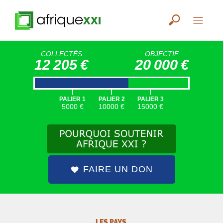
COLLECTÉS
OBJECTIF
12 205 €
20 000 €
|
|
|
PALIER 1
PALIER 2
PALIER 3
5000 €
10000 €
15000 €
FAIRE UN DON
LES PAYS