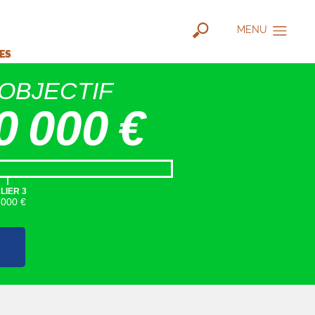
MENU
IES
OBJECTIF
0 000 €
|
LIER 3
5000 €