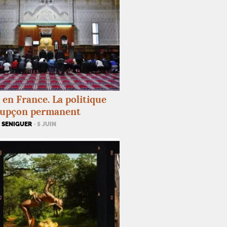
 en France. La politique
oupçon permanent
 SENIGUER
· 5 JUIN