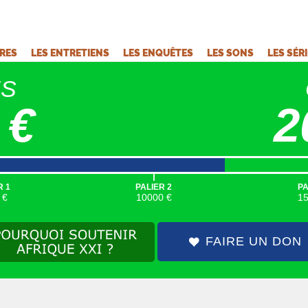
VRES
LES ENTRETIENS
LES ENQUÊTES
LES SONS
LES SÉR
ÉS
 €
2
|
R 1
PALIER 2
PA
 €
10000 €
1
FAIRE UN DON