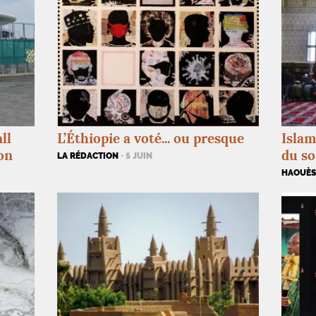
ll
L’Éthiopie a voté... ou presque
Islam
ion
du s
LA RÉDACTION
· 5 JUIN
HAOUÈS