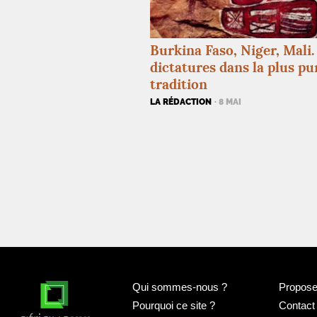
Burkina Faso, Niger, Mali.
dictatures dans la plus pu
tradition
LA RÉDACTION
· 8 MAI
Qui sommes-nous
?
Proposer
Pourquoi ce site
?
Contact