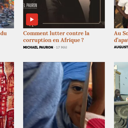
 du
Comment lutter contre la
Au So
corruption en Afrique
?
d’apa
AUGUSTI
MICHAEL PAURON
· 17 MAI