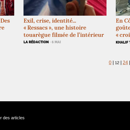
 Des
Exil, crise, identité...
En Cô
re
«
Ressacs
», une histoire
goûte
touarègue filmée de l’intérieur
«
cro
LA RÉDACTION
· 6 MAI
KHALIF
12
0
|
|
24
 des articles