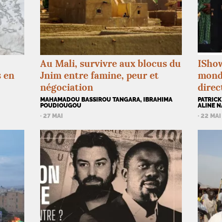
Au Mali, survivre aux blocus du
IShow
s en
Jnim entre famine, peur et
mondi
négociation
direc
MAHAMADOU BASSIROU TANGARA, IBRAHIMA
PATRICK
POUDIOUGOU
ALINE 
· 27 MAI
· 22 MAI