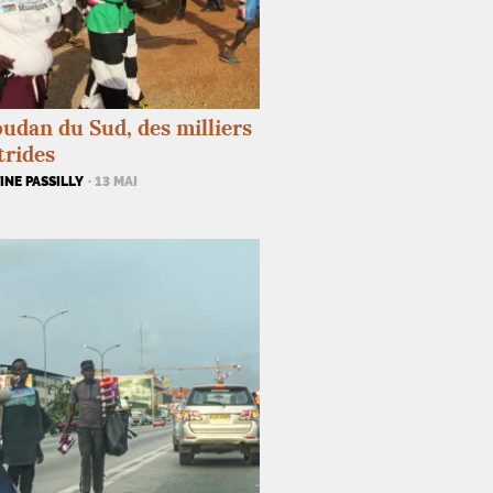
udan du Sud, des milliers
trides
NE PASSILLY
· 13 MAI