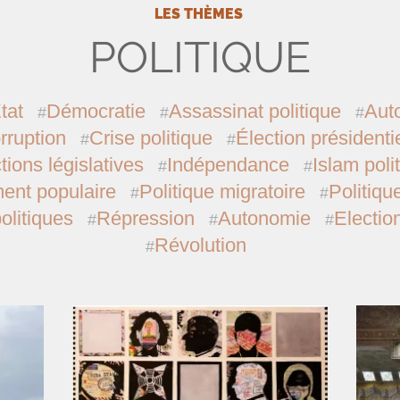
LES THÈMES
POLITIQUE
tat
Démocratie
Assassinat politique
Auto
rruption
Crise politique
Élection présidentie
tions législatives
Indépendance
Islam poli
nt populaire
Politique migratoire
Politiqu
olitiques
Répression
Autonomie
Electio
Révolution