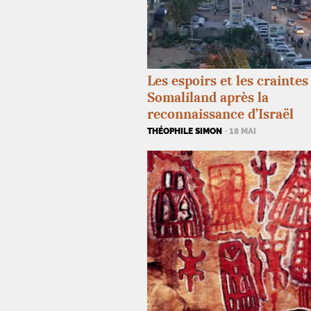
Les espoirs et les craintes
Somaliland après la
reconnaissance d’Israël
THÉOPHILE SIMON
· 18 MAI