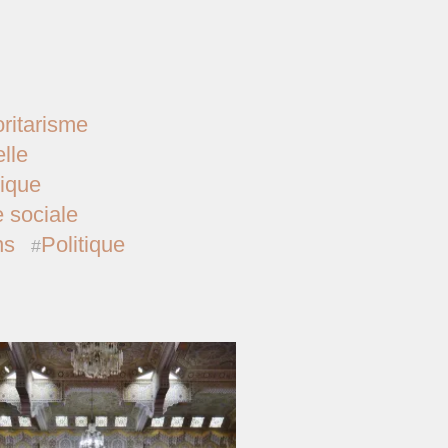
ritarisme
lle
tique
e sociale
ns
Politique