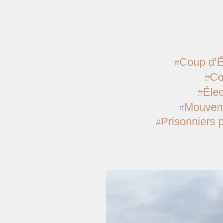
Coup d’É
Co
Élec
Mouveme
Prisonniers p