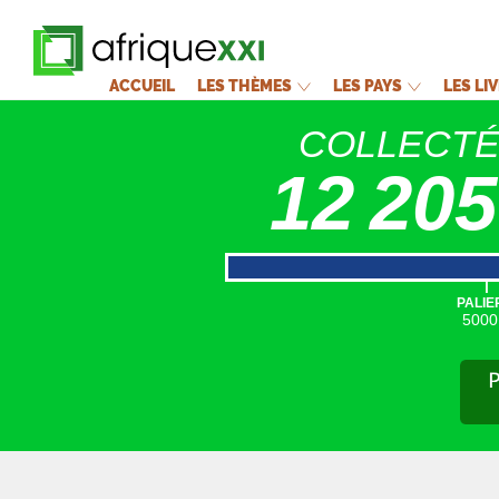
ACCUEIL
LES THÈMES
LES PAYS
LES LI
COLLECT
12 205
|
PALIE
5000