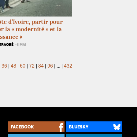
te d’Ivoire, partir pour
r la «
modernité
» et la
issance
»
 TRAORÉ
· 6 MAI
|
36
|
48
|
60
|
72
|
84
|
96
|
...
|
432
FACEBOOK
BLUESKY