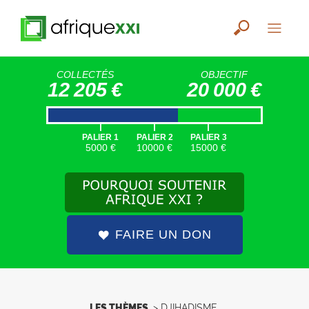
COLLECTÉS
OBJECTIF
12 205 €
20 000 €
|
|
|
PALIER 1
PALIER 2
PALIER 3
5000 €
10000 €
15000 €
FAIRE UN DON
LES THÈMES
>
DJIHADISME