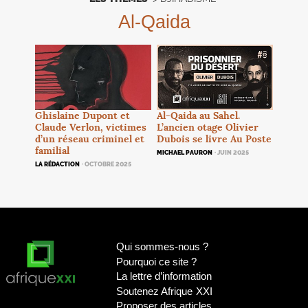
Al-Qaida
Ghislaine Dupont et
Al-Qaida au Sahel.
Claude Verlon, victimes
L’ancien otage Olivier
d’un réseau criminel et
Dubois se livre Au Poste
familial
MICHAEL PAURON
· JUIN 2025
LA RÉDACTION
· OCTOBRE 2025
Qui sommes-nous
?
Pourquoi ce site
?
La lettre d’information
Soutenez Afrique
XXI
Proposer des articles