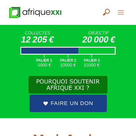
COLLECTÉS
OBJECTIF
12 205 €
20 000 €
|
|
|
PALIER 1
PALIER 2
PALIER 3
5000 €
10000 €
15000 €
FAIRE UN DON