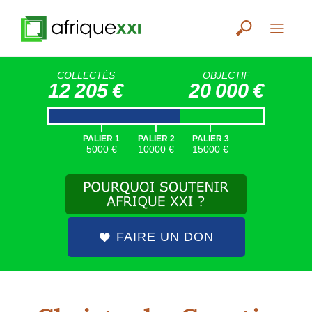
COLLECTÉS
OBJECTIF
12 205 €
20 000 €
|
|
|
PALIER 1
PALIER 2
PALIER 3
5000 €
10000 €
15000 €
FAIRE UN DON