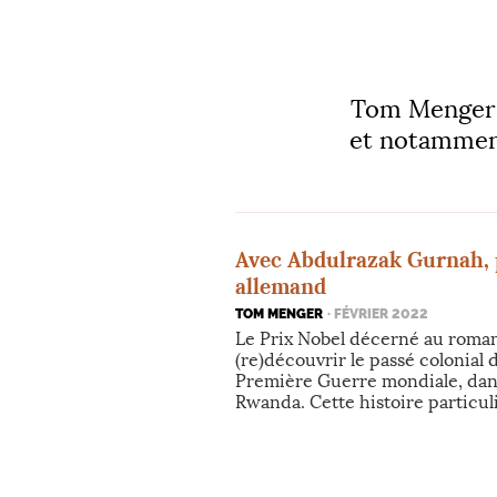
Tom Menger es
et notamment 
Avec Abdulrazak Gurnah, p
allemand
TOM MENGER
· FÉVRIER 2022
Le Prix Nobel décerné au roman
(re)découvrir le passé colonial d
Première Guerre mondiale, dans 
Rwanda. Cette histoire particul