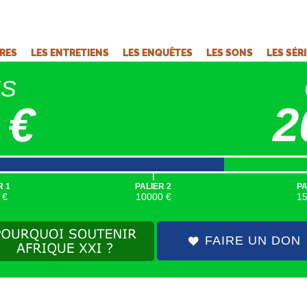
VRES
LES ENTRETIENS
LES ENQUÊTES
LES SONS
LES SÉR
ÉS
 €
2
|
R 1
PALIER 2
PA
 €
10000 €
1
FAIRE UN DON