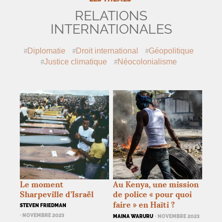
RELATIONS
INTERNATIONALES
Diplomatie
Droit international
Géopolitique
Justice climatique
Néocolonialisme
Le moment
Au Kenya, une mission
Sharpeville d’Israël
de police «
pour quoi
faire
» en Haïti
?
STEVEN FRIEDMAN
· NOVEMBRE 2023
MAINA WARURU
· NOVEMBRE 2023