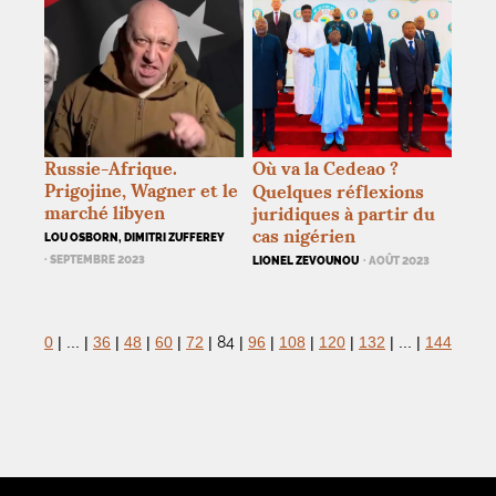
Russie-Afrique.
Où va la Cedeao
?
Prigojine, Wagner et le
Quelques réflexions
marché libyen
juridiques à partir du
cas nigérien
LOU OSBORN, DIMITRI ZUFFEREY
· SEPTEMBRE 2023
LIONEL ZEVOUNOU
· AOÛT 2023
84
0
|
...
|
36
|
48
|
60
|
72
|
|
96
|
108
|
120
|
132
|
...
|
144