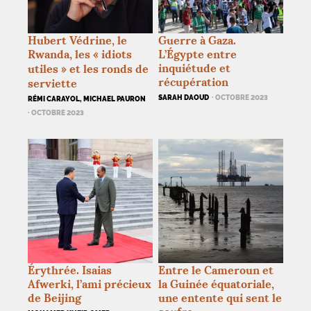
Hubert Védrine, le
Guerre à Gaza.
Rwanda, les «
idiots
L’Égypte entre
inquiétude et
utiles
» et les ronds de
récupération
serviette
SARAH DAOUD
· OCTOBRE 2023
RÉMI CARAYOL, MICHAEL PAURON
· OCTOBRE 2023
Érythrée. Isaias
Entre le Cameroun et
Afwerki, l’ami précieux
la Guinée équatoriale,
de Beijing
une entente qui sent le