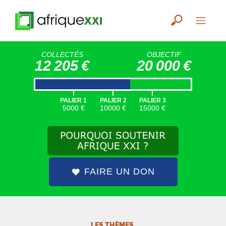
COLLECTÉS
OBJECTIF
12 205 €
20 000 €
|
|
|
PALIER 1
PALIER 2
PALIER 3
5000 €
10000 €
15000 €
FAIRE UN DON
LES THÈMES