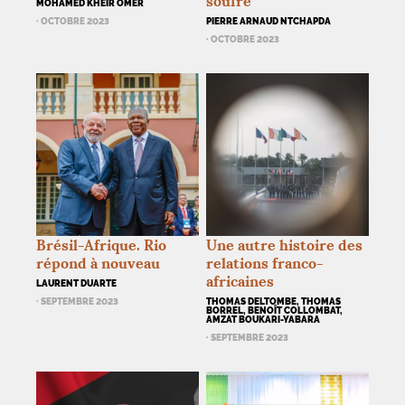
soufre
MOHAMED KHEIR OMER
· OCTOBRE 2023
PIERRE ARNAUD NTCHAPDA
· OCTOBRE 2023
Brésil-Afrique. Rio
Une autre histoire des
répond à nouveau
relations franco-
africaines
LAURENT DUARTE
· SEPTEMBRE 2023
THOMAS DELTOMBE, THOMAS
BORREL, BENOÎT COLLOMBAT,
AMZAT BOUKARI-YABARA
· SEPTEMBRE 2023