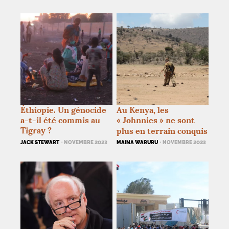
Éthiopie. Un génocide
Au Kenya, les
a-t-il été commis au
«
Johnnies
» ne sont
Tigray
?
plus en terrain conquis
JACK STEWART
· NOVEMBRE 2023
MAINA WARURU
· NOVEMBRE 2023