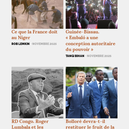
Ce que la France doit
Guinée-Bissau.
au Niger
«
Embaló a une
conception autoritaire
ROB LEMKIN
· NOVEMBRE 2025
du pouvoir
»
TANGI BIHAN
· NOVEMBRE 2025
RD
Congo. Roger
Bolloré devra-t-il
Lumbala et les
restituer le fruit de la