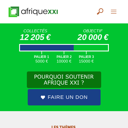
COLLECTÉS
OBJECTIF
12 205 €
20 000 €
|
|
|
PALIER 1
PALIER 2
PALIER 3
5000 €
10000 €
15000 €
FAIRE UN DON
LES THÈMES