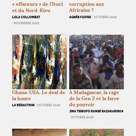
«
effaceurs
» de l’Ituri
corruption aux
Africains
?
et du Nord-Kivu
LOLA COLLOMBAT
AGNÈS FAIVRE
· OCTOBRE 2025
· NOVEMBRE 2025
Ghana-
USA
. Le deal de
À Madagascar, la rage
la honte
de la Gen Z et la farce
du pouvoir
LA RÉDACTION
· OCTOBRE 2025
JINA TSIROFO RANSE RAZAKARISOA
· OCTOBRE 2025