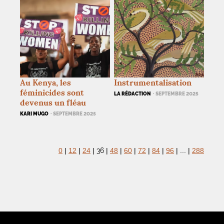
Au Kenya, les
Instrumentalisation
féminicides sont
LA RÉDACTION
· SEPTEMBRE 2025
devenus un fléau
KARI MUGO
· SEPTEMBRE 2025
36
0
|
12
|
24
|
|
48
|
60
|
72
|
84
|
96
|
...
|
288