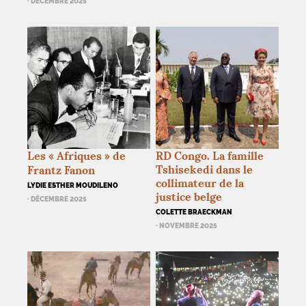
· DÉCEMBRE 2025
Les «
Afriques
» de
RD
Congo. La famille
Tshisekedi dans le
Frantz Fanon
collimateur de la
LYDIE ESTHER MOUDILENO
justice belge
· DÉCEMBRE 2025
COLETTE BRAECKMAN
· NOVEMBRE 2025