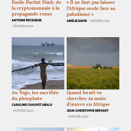
Émile Parfait Simb, de
«
Il ne faut pas laisser
la cryptomonnaie à la
l’Afrique seule face au
propagande russe
paludisme
»
ANTOINE PECQUEUR
AMÉLIE DAVID
· JANVIER 2024
· FÉVRIER 2024
Au Togo, les sacrifiés
Quand Israël va
du phosphate
chercher sa main-
d’œuvre en Afrique
CAROLINE CHAUVET ABALO
· JANVIER 2024
JEAN-CHRISTOPHE SERVANT
· JANVIER 2024