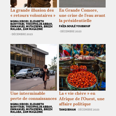
La grande illusion des
En Grande Comore,
«
retours volontaires
»
une crise de l’eau avant
la présidentielle
NGINA KIRORI, ELIZABETH
BANYITABI, THEOPHILUS ABBAH,
FAÏZA SOULÉ YOUSSOUF
EMMANUEL MUTAIZIBWA, BREZH
MALABA, ZAM MAGAZINE
· DÉCEMBRE 2023
· DÉCEMBRE 2023
Une interminable
La «
vie chère
» en
perte de connaissances
Afrique de l’Ouest, une
affaire politique
NGINA KIRORI, ELIZABETH
BANYITABI, THEOPHILUS ABBAH,
EMMANUEL MUTAIZIBWA, BREZH
TANGI BIHAN
· DÉCEMBRE 2023
MALABA, ZAM MAGAZINE