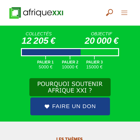
COLLECTÉS
OBJECTIF
12 205 €
20 000 €
|
|
|
PALIER 1
PALIER 2
PALIER 3
5000 €
10000 €
15000 €
FAIRE UN DON
LES THÈMES