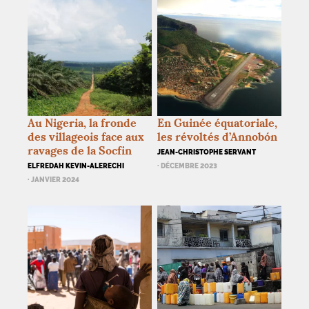
Au Nigeria, la fronde
En Guinée équatoriale,
des villageois face aux
les révoltés d’Annobón
ravages de la Socfin
JEAN-CHRISTOPHE SERVANT
ELFREDAH KEVIN-ALERECHI
· DÉCEMBRE 2023
· JANVIER 2024