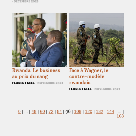
· DÉCEMBRE 2023
Rwanda. Le business
Face à Wagner, le
au prix du sang
contre-modèle
rwandais
FLORENT GEEL
· NOVEMBRE 2023
FLORENT GEEL
· NOVEMBRE 2023
96
0
|
...
|
48
|
60
|
72
|
84
|
|
108
|
120
|
132
|
144
|
...
|
168