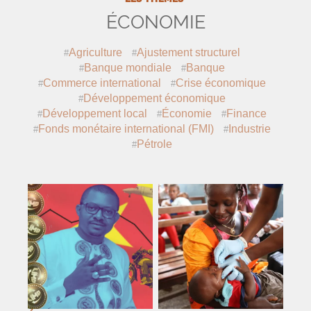
ÉCONOMIE
Agriculture
Ajustement structurel
Banque mondiale
Banque
Commerce international
Crise économique
Développement économique
Développement local
Économie
Finance
Fonds monétaire international (
FMI
)
Industrie
Pétrole