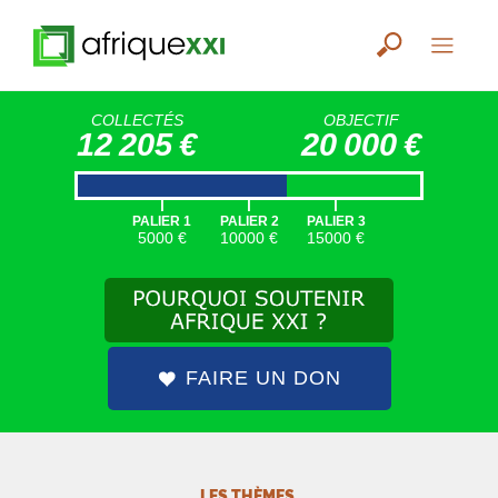
COLLECTÉS
OBJECTIF
12 205 €
20 000 €
|
|
|
PALIER 1
PALIER 2
PALIER 3
5000 €
10000 €
15000 €
FAIRE UN DON
LES THÈMES