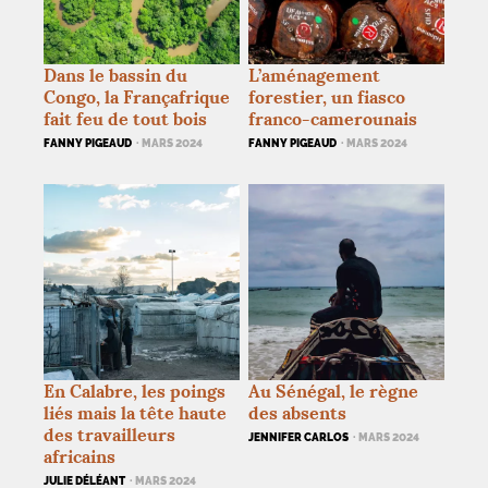
Dans le bassin du
L’aménagement
Congo, la Françafrique
forestier, un fiasco
fait feu de tout bois
franco-camerounais
FANNY PIGEAUD
· MARS 2024
FANNY PIGEAUD
· MARS 2024
En Calabre, les poings
Au Sénégal, le règne
liés mais la tête haute
des absents
des travailleurs
JENNIFER CARLOS
· MARS 2024
africains
JULIE DÉLÉANT
· MARS 2024