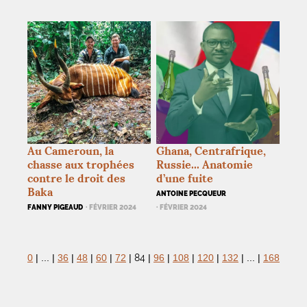
Au Cameroun, la
Ghana, Centrafrique,
chasse aux trophées
Russie... Anatomie
contre le droit des
d’une fuite
Baka
ANTOINE PECQUEUR
FANNY PIGEAUD
· FÉVRIER 2024
· FÉVRIER 2024
84
0
|
...
|
36
|
48
|
60
|
72
|
|
96
|
108
|
120
|
132
|
...
|
168