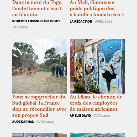
Dans le nord du Togo,
Au Mali, l’immense
l’endettement s’écrit
poids politique des
au féminin
«
familles fondatrices
»
ROBERT KANSSOUGUIBE DOUTI
LA RÉDACTION
· AVRIL 2024
· MAI 2024
Pour se rapprocher du
Au Liban, le chemin de
Sud global, la France
croix des employées
doit se réconcilier avec
de maison africaines
son propre Sud
AMÉLIE DAVID
· AVRIL 2024
AUDE DARNAL
· AVRIL 2024