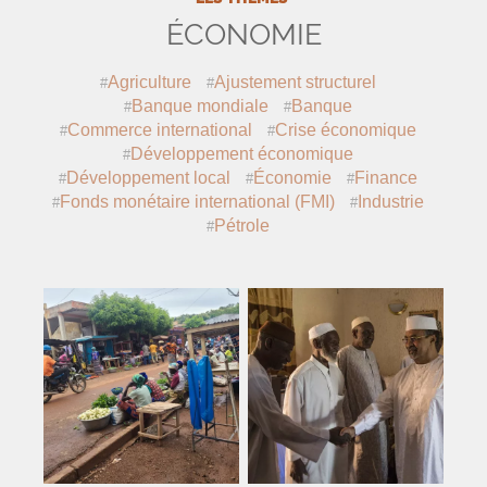
ÉCONOMIE
Agriculture
Ajustement structurel
Banque mondiale
Banque
Commerce international
Crise économique
Développement économique
Développement local
Économie
Finance
Fonds monétaire international (
FMI
)
Industrie
Pétrole