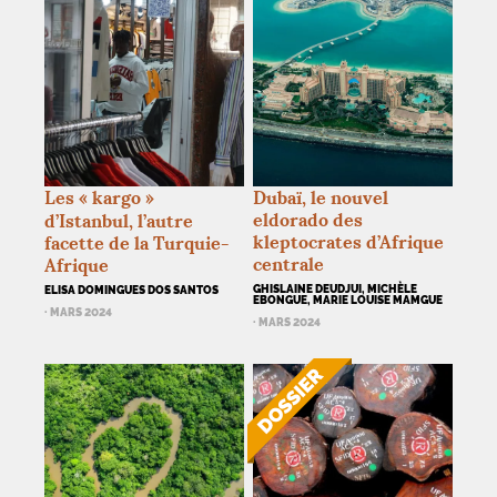
Les «
kargo
»
Dubaï, le nouvel
eldorado des
d’Istanbul, l’autre
kleptocrates d’Afrique
facette de la Turquie-
centrale
Afrique
GHISLAINE DEUDJUI, MICHÈLE
ELISA DOMINGUES DOS SANTOS
EBONGUE, MARIE LOUISE MAMGUE
· MARS 2024
· MARS 2024