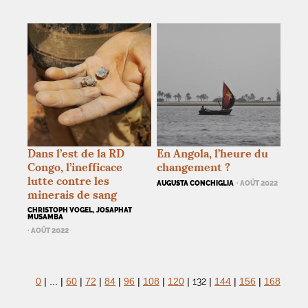
Dans l’est de la
RD
En Angola, l’heure du
Congo, l’inefficace
changement
?
lutte contre les
AUGUSTA CONCHIGLIA
· AOÛT 2022
minerais de sang
CHRISTOPH VOGEL, JOSAPHAT
MUSAMBA
· AOÛT 2022
132
0
|
...
|
60
|
72
|
84
|
96
|
108
|
120
|
|
144
|
156
|
168