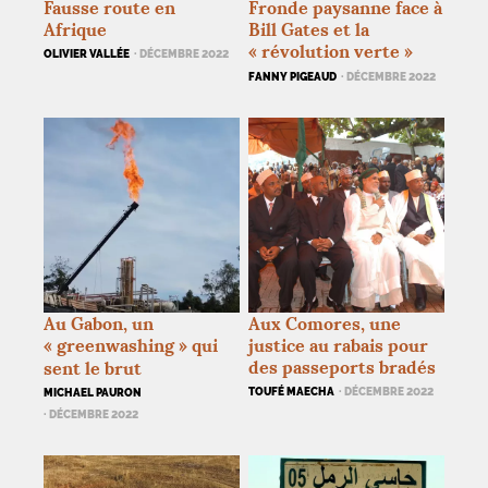
Fausse route en
Fronde paysanne face à
Afrique
Bill Gates et la
«
révolution verte
»
OLIVIER VALLÉE
· DÉCEMBRE 2022
FANNY PIGEAUD
· DÉCEMBRE 2022
Au Gabon, un
Aux Comores, une
«
greenwashing
» qui
justice au rabais pour
des passeports bradés
sent le brut
TOUFÉ MAECHA
· DÉCEMBRE 2022
MICHAEL PAURON
· DÉCEMBRE 2022