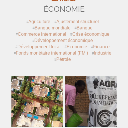
ÉCONOMIE
Agriculture
Ajustement structurel
Banque mondiale
Banque
Commerce international
Crise économique
Développement économique
Développement local
Économie
Finance
Fonds monétaire international (
FMI
)
Industrie
Pétrole