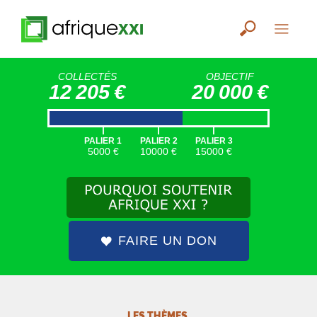
COLLECTÉS
OBJECTIF
12 205 €
20 000 €
|
|
|
PALIER 1
PALIER 2
PALIER 3
5000 €
10000 €
15000 €
FAIRE UN DON
LES THÈMES