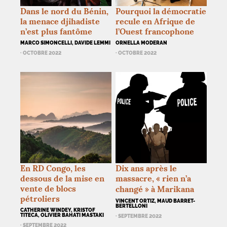
Dans le nord du Bénin,
Pourquoi la démocratie
la menace djihadiste
recule en Afrique de
n’est plus fantôme
l’Ouest francophone
MARCO SIMONCELLI, DAVIDE LEMMI
ORNELLA MODERAN
· OCTOBRE 2022
· OCTOBRE 2022
En
RD
Congo, les
Dix ans après le
dessous de la mise en
massacre, «
rien n’a
vente de blocs
changé
» à Marikana
pétroliers
VINCENT ORTIZ, MAUD BARRET-
BERTELLONI
CATHERINE WINDEY, KRISTOF
TITECA, OLIVIER BAHATI MASTAKI
· SEPTEMBRE 2022
· SEPTEMBRE 2022