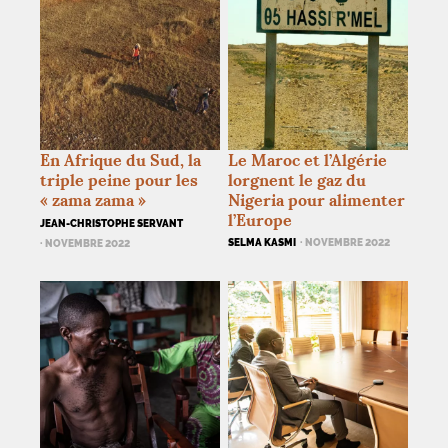
En Afrique du Sud, la
Le Maroc et l’Algérie
triple peine pour les
lorgnent le gaz du
«
zama zama
»
Nigeria pour alimenter
l’Europe
JEAN-CHRISTOPHE SERVANT
SELMA KASMI
· NOVEMBRE 2022
· NOVEMBRE 2022