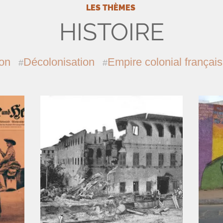
LES THÈMES
HISTOIRE
ion
Décolonisation
Empire colonial français