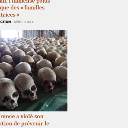
li, l’immense poids
ique des «
familles
trices
»
ACTION
· AVRIL 2024
rance a violé son
ation de prévenir le