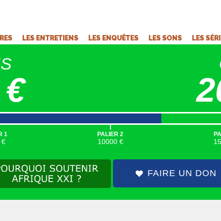
VRES
LES ENTRETIENS
LES ENQUÊTES
LES SONS
LES SÉR
ÉS
 €
2
|
R 1
PALIER 2
PA
 €
10000 €
1
FAIRE UN DON