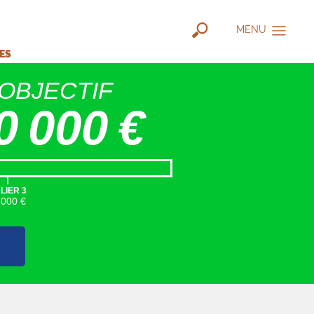
MENU
IES
OBJECTIF
0 000 €
|
LIER 3
5000 €