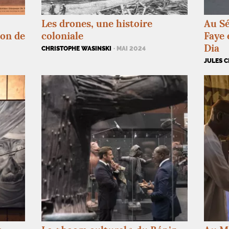
Les drones, une histoire
Au Sé
ion de
coloniale
Faye 
Dia
CHRISTOPHE WASINSKI
· MAI 2024
JULES C