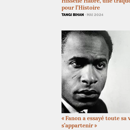
Hissène Habré, une traqu
pour l’Histoire
TANGI BIHAN
· MAI 2024
«
Fanon a essayé toute sa 
s’appartenir
»