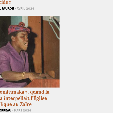
cide
»
L PAURON
· AVRIL 2024
omitunaka
», quand la
 interpellait l’Église
lique au Zaïre
ORREAU
· MARS 2024