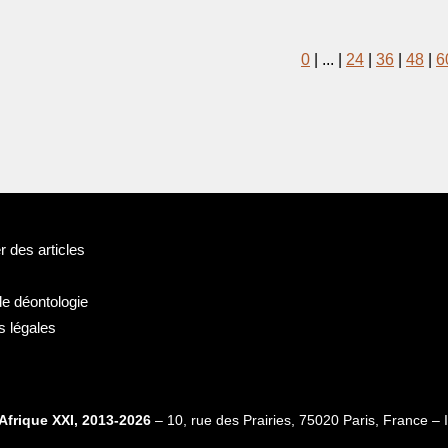
0
|
...
|
24
|
36
|
48
|
6
 des articles
de déontologie
s légales
Afrique XXI, 2013-2026
– 10, rue des Prairies, 75020 Paris, France 