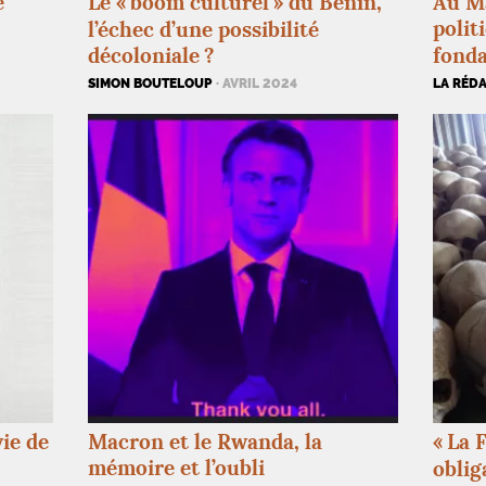
e
Le «
boom culturel
» du Bénin,
Au Ma
polit
l’échec d’une possibilité
décoloniale
?
fonda
SIMON BOUTELOUP
· AVRIL 2024
LA RÉD
vie de
Macron et le Rwanda, la
«
La F
mémoire et l’oubli
oblig