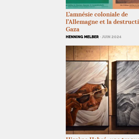
L’amnésie coloniale de
l’Allemagne et la destruct
Gaza
HENNING MELBER
· JUIN 2024