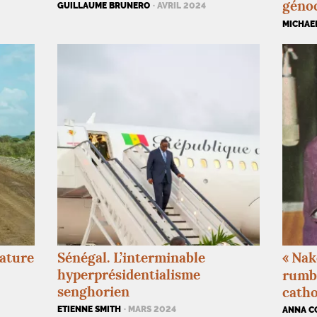
géno
GUILLAUME BRUNERO
· AVRIL 2024
MICHAE
nature
Sénégal. L’interminable
«
Nak
hyperprésidentialisme
rumba
senghorien
catho
ETIENNE SMITH
· MARS 2024
ANNA C