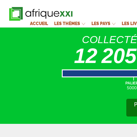
ACCUEIL
LES THÈMES
LES PAYS
LES LI
COLLECT
12 205
|
PALIE
5000