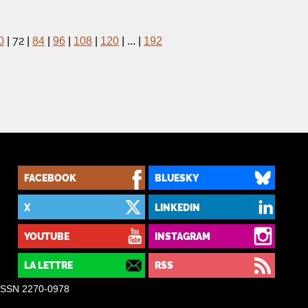
72
0
|
|
84
|
96
|
108
|
120
|
...
|
192
FACEBOOK
BLUESKY
X
LINKEDIN
YOUTUBE
INSTAGRAM
LA LETTRE
RSS
– ISSN 2270-0978