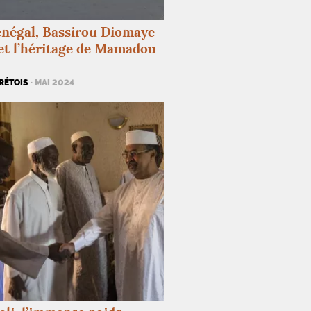
négal, Bassirou Diomaye
et l’héritage de Mamadou
RÉTOIS
· MAI 2024