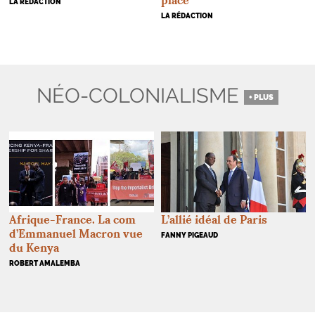
place
LA RÉDACTION
LA RÉDACTION
NÉO-COLONIALISME
+ PLUS
Afrique-France. La com
L’allié idéal de Paris
d’Emmanuel Macron vue
FANNY PIGEAUD
du Kenya
ROBERT AMALEMBA