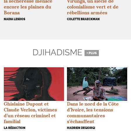
la sécheresse menace
Virunga, un siècle de
encore les plaines du
colonialisme vert et de
Borana
rébellions armées
NADIA LESDOS
COLETTE BRAECKMAN
DJIHADISME
+ PLUS
Dans le nord de la Côte
Ghislaine Dupont et
d’Ivoire, les tensions
Claude Verlon, victimes
communautaires
d’un réseau criminel et
s’échauffent
familial
HADRIEN DEGIORGI
LA RÉDACTION