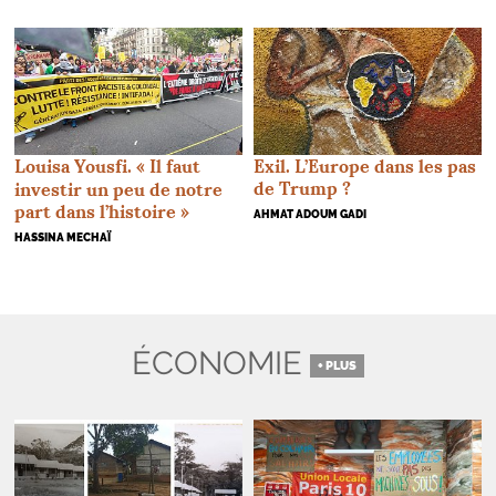
Louisa Yousfi. «
Il faut
Exil. L’Europe dans les pas
de Trump
?
investir un peu de notre
part dans l’histoire
»
AHMAT ADOUM GADI
HASSINA MECHAÏ
ÉCONOMIE
+ PLUS