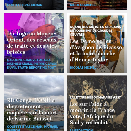
COLETTE BRAECKMAN
NICOLAS MICHEL
QUAND DES ARTISTES AFRICAINS
DÉTOURNENT DE GRANDES
Du Togo au Moyen-
OEUVRES
Orient, des réseaux
Les Demoiselles
de traite et des vies
d’Avignon de Picasso
brisées
et la main blanche
d’Henry Taylor
CAROLINE CHAUVET ABALO,
MATHIEU ABALO, PIERRE CLAVER
KUVO, TRUTH REPORTING POST
NICOLAS MICHEL
LA LETTRE HEBDOMADAIRE #237
RD
Congo. L’
ONU
a
Loi sur l’aide à
discrètement
mourir : la France
enquêté sur la mort
vote, l’Afrique du
de Karine Buisset
Sud y réfléchit
COLETTE BRAECKMAN, MICHAEL
PAURON
LA RÉDACTION