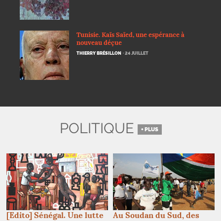
Tunisie. Kaïs Saïed, une espérance à
nouveau déçue
THIERRY BRÉSILLON
· 24 JUILLET
POLITIQUE
+ PLUS
[Edito] Sénégal. Une lutte
Au Soudan du Sud, des