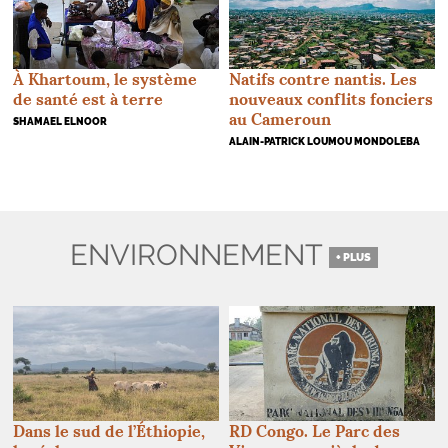
Natifs contre nantis. Les
À Khartoum, le système
nouveaux conflits fonciers
de santé est à terre
au Cameroun
SHAMAEL ELNOOR
ALAIN-PATRICK LOUMOU MONDOLEBA
ENVIRONNEMENT
+ PLUS
Dans le sud de l’Éthiopie,
RD
Congo. Le Parc des