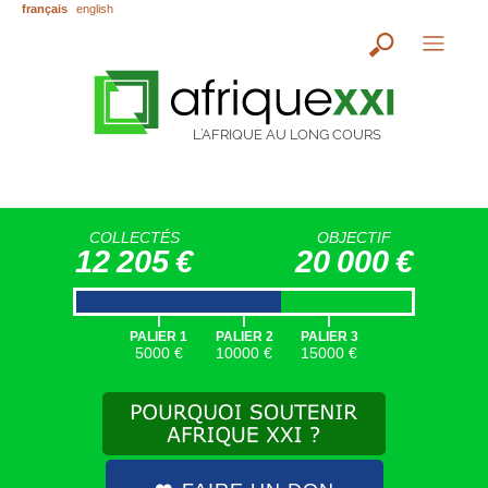
français
english
L’AFRIQUE AU LONG COURS
COLLECTÉS
OBJECTIF
12 205 €
20 000 €
|
|
|
PALIER 1
PALIER 2
PALIER 3
5000 €
10000 €
15000 €