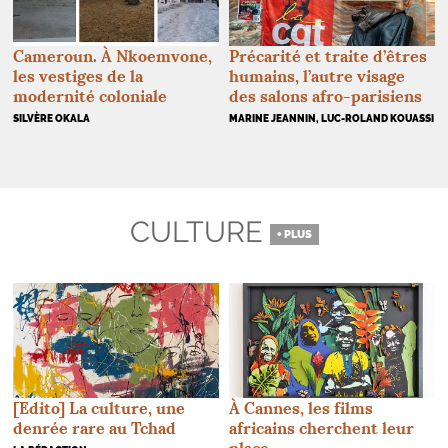
Cameroun. À Nkoemvone,
Précarité et traite d’êtres
les vestiges de la
humains, l’autre visage
modernité coloniale
des salons afro-parisiens
SILVÈRE OKALA
MARINE JEANNIN, LUC-ROLAND KOUASSI
CULTURE
+ PLUS
[Edito] La culture, une
À Cannes, les films
denrée rare au Tchad
africains cherchent leur