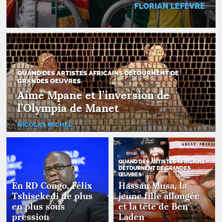
FLORIAN LEFÈVRE
QUAND DES ARTISTES AFRICAINS DÉTOURNENT DE
GRANDES OEUVRES
Aimé Mpane et l’inversion de
l’Olympia de Manet
NICOLAS MICHEL
QUAND DES ARTISTES AFRICAINS
DÉTOURNENT DE GRANDES
ŒUVRES
En
RD
Congo, Félix
Hassan Musa, la
Tshisekedi de plus
jeune fille allongée
en plus sous
et la tête de Ben
pression
Laden