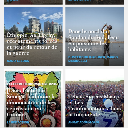
Dans le nord du
Éthiopie. Au Tigray,
Soudan du Sud, l’eau
recrutements forcés
empoisonne les
et peur du retour de
habitants
la guerre
BUSTER EMIL KIRCHNER, MARCO
NADIA LESDOS
SIMONCELLI
LA LETTRE HEBDOMADAIRE #236
[Dans l’actu] Le
Sénégal bâillonne la
Tchad. Succès Masra
dénonciation de la
et Les
répression en
Tranformateurs dans
Guinée
la tourmente
LA RÉDACTION
AHMAT ADOUM GADI